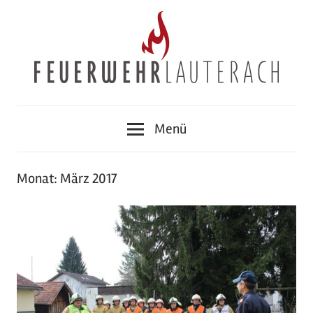
Zum
Inhalt
springen
Feuerwehr
Menü
Lauterach
Monat:
März 2017