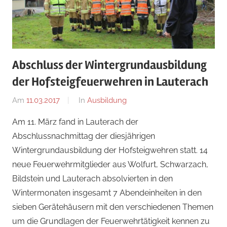
Abschluss der Wintergrundausbildung
der Hofsteigfeuerwehren in Lauterach
Am
11.03.2017
Von
In
Ausbildung
adrian
Am 11. März fand in Lauterach der
Abschlussnachmittag der diesjährigen
Wintergrundausbildung der Hofsteigwehren statt. 14
neue Feuerwehrmitglieder aus Wolfurt, Schwarzach,
Bildstein und Lauterach absolvierten in den
Wintermonaten insgesamt 7 Abendeinheiten in den
sieben Gerätehäusern mit den verschiedenen Themen
um die Grundlagen der Feuerwehrtätigkeit kennen zu