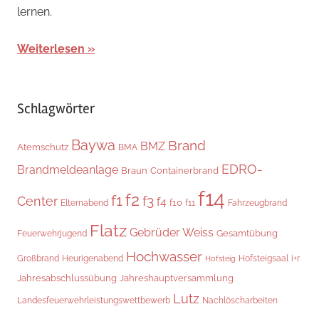
lernen.
Weiterlesen
Schlagwörter
Baywa
Brand
BMZ
Atemschutz
BMA
EDRO-
Brandmeldeanlage
Braun
Containerbrand
f14
f2
f1
f3
Center
f4
f10
Elternabend
f11
Fahrzeugbrand
Flatz
Gebrüder Weiss
Gesamtübung
Feuerwehrjugend
Hochwasser
Hofsteigsaal
i+r
Großbrand
Heurigenabend
Hofsteig
Jahresabschlussübung
Jahreshauptversammlung
Lutz
Landesfeuerwehrleistungswettbewerb
Nachlöscharbeiten