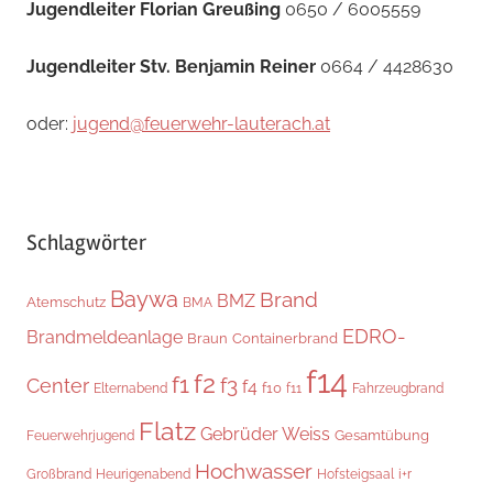
Jugendleiter Florian Greußing
0650 / 6005559
Jugendleiter Stv. Benjamin Reiner
0664 / 4428630
oder:
jugend@feuerwehr-lauterach.at
Schlagwörter
Baywa
Brand
BMZ
Atemschutz
BMA
EDRO-
Brandmeldeanlage
Braun
Containerbrand
f14
f2
f1
f3
Center
f4
f10
Elternabend
f11
Fahrzeugbrand
Flatz
Gebrüder Weiss
Gesamtübung
Feuerwehrjugend
Hochwasser
Heurigenabend
i+r
Großbrand
Hofsteigsaal