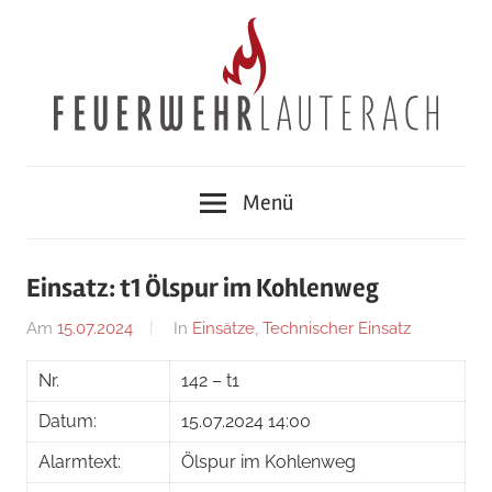
Zum
Inhalt
springen
Feuerwehr
Menü
Lauterach
Einsatz: t1 Ölspur im Kohlenweg
Am
15.07.2024
Von
In
Einsätze
,
Technischer Einsatz
Jakob
Nr.
142 – t1
Steiner
Datum:
15.07.2024 14:00
Alarmtext:
Ölspur im Kohlenweg