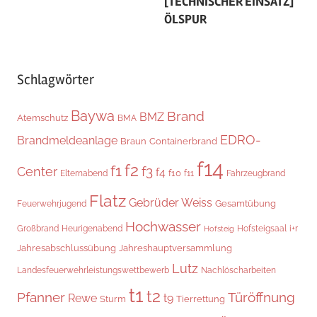
[TECHNISCHER EINSATZ]
ÖLSPUR
Schlagwörter
Baywa
Brand
BMZ
Atemschutz
BMA
EDRO-
Brandmeldeanlage
Braun
Containerbrand
f14
f2
f1
f3
Center
f4
f10
Elternabend
f11
Fahrzeugbrand
Flatz
Gebrüder Weiss
Gesamtübung
Feuerwehrjugend
Hochwasser
Hofsteigsaal
i+r
Großbrand
Heurigenabend
Hofsteig
Jahresabschlussübung
Jahreshauptversammlung
Lutz
Landesfeuerwehrleistungswettbewerb
Nachlöscharbeiten
t1
t2
Pfanner
Türöffnung
Rewe
t9
Sturm
Tierrettung