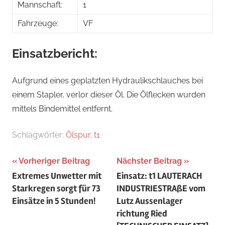
Mannschaft:
1
Fahrzeuge:
VF
Einsatzbericht:
Aufgrund eines geplatzten Hydraulikschlauches bei
einem Stapler, verlor dieser Öl. Die Ölflecken wurden
mittels Bindemittel entfernt.
Schlagwörter:
Ölspur
,
t1
Beitragsnavigation
Vorheriger Beitrag
Nächster Beitrag
Extremes Unwetter mit
Einsatz: t1 LAUTERACH
Starkregen sorgt für 73
INDUSTRIESTRAßE vom
Einsätze in 5 Stunden!
Lutz Aussenlager
richtung Ried