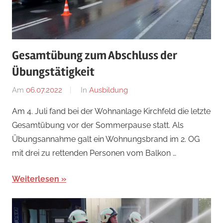
Gesamtübung zum Abschluss der
Übungstätigkeit
Am
06.07.2022
Von
In
Ausbildung
Jakob
Am 4. Juli fand bei der Wohnanlage Kirchfeld die letzte
Steiner
Gesamtübung vor der Sommerpause statt. Als
Übungsannahme galt ein Wohnungsbrand im 2. OG
mit drei zu rettenden Personen vom Balkon …
Weiterlesen