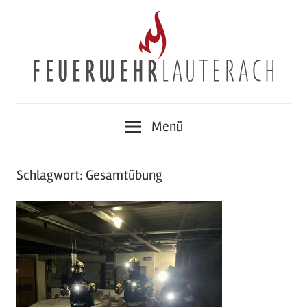
Zum
Inhalt
springen
Feuerwehr
Menü
Lauterach
Schlagwort:
Gesamtübung