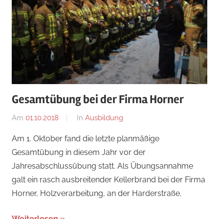
Gesamtübung bei der Firma Horner
Am
01.10.2018
Von
In
Ausbildung
adrian
Am 1. Oktober fand die letzte planmäßige
Gesamtübung in diesem Jahr vor der
Jahresabschlussübung statt. Als Übungsannahme
galt ein rasch ausbreitender Kellerbrand bei der Firma
Horner, Holzverarbeitung, an der Harderstraße.
Weiterlesen