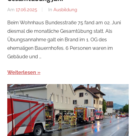
Am
17.06.2025
Von
In
Ausbildung
Ricarda
Beim Wohnhaus Bundesstraße 75 fand am 02. Juni
Perl
diesmal die monatliche Gesamtübung statt. Als
Übungsannahme galt ein Brand im 1. OG des
ehemaligen Bauernhofes. 6 Personen waren im
Gebäude und …
Weiterlesen