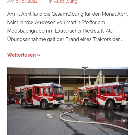
Am
04.04.2022
Von
In
Ausbildung
Jakob
Am 4. April fand die Gesamtübung für den Monat April
Steiner
beim landw. Anwesen von Martin Pfeiffer am
Moosbachgraben im Lauteracher Ried statt. Als
Übungsannahme galt der Brand eines Traktors der …
Weiterlesen