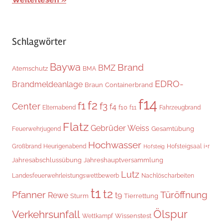
Schlagwörter
Baywa
Brand
BMZ
Atemschutz
BMA
EDRO-
Brandmeldeanlage
Braun
Containerbrand
f14
f2
f1
f3
Center
f4
f10
Elternabend
f11
Fahrzeugbrand
Flatz
Gebrüder Weiss
Gesamtübung
Feuerwehrjugend
Hochwasser
Hofsteigsaal
i+r
Großbrand
Heurigenabend
Hofsteig
Jahresabschlussübung
Jahreshauptversammlung
Lutz
Landesfeuerwehrleistungswettbewerb
Nachlöscharbeiten
t1
t2
Pfanner
Türöffnung
Rewe
t9
Sturm
Tierrettung
Verkehrsunfall
Ölspur
Wissenstest
Wettkampf