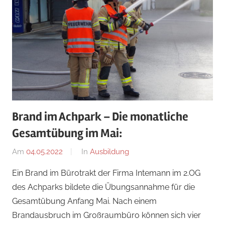
Brand im Achpark – Die monatliche
Gesamtübung im Mai:
Am
04.05.2022
Von
In
Ausbildung
Jakob
Ein Brand im Bürotrakt der Firma Intemann im 2.OG
Steiner
des Achparks bildete die Übungsannahme für die
Gesamtübung Anfang Mai. Nach einem
Brandausbruch im Großraumbüro können sich vier