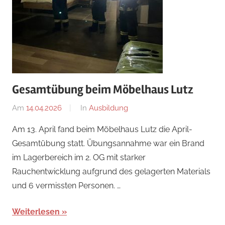
Gesamtübung beim Möbelhaus Lutz
Am
14.04.2026
Von
In
Ausbildung
Matthias
Am 13. April fand beim Möbelhaus Lutz die April-
Greussing
Gesamtübung statt. Übungsannahme war ein Brand
im Lagerbereich im 2. OG mit starker
Rauchentwicklung aufgrund des gelagerten Materials
und 6 vermissten Personen. …
Weiterlesen