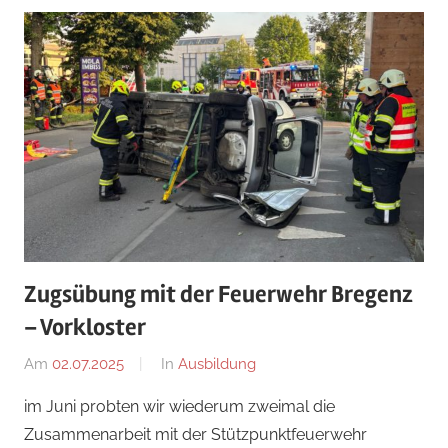
Zugsübung mit der Feuerwehr Bregenz
– Vorkloster
Am
02.07.2025
Von
In
Ausbildung
Ricarda
im Juni probten wir wiederum zweimal die
Perl
Zusammenarbeit mit der Stützpunktfeuerwehr