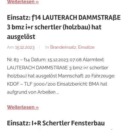
Weiterlesen
Einsatz: f14 LAUTERACH DAMMSTRAßE
3 bmz i+r schertler (holzbau) hat
ausgelöst
Am
15.12.2023
Von
In
Brandeinsatz
,
Einsätze
Jakob
Nr. 83 – f14 Datum: 15.12.2023 07:08 Alarmtext:
Steiner
LAUTERACH DAMMSTRAßE 3 bmz i+r schertler
(holzbau) hat ausgelöst Mannschaft: 20 Fahrzeuge:
KDOF – TLF 3000/200 Einsatzbericht: BMA hat
aufgrund von Arbeiten …
Weiterlesen
Einsatz: I+R Schertler Fensterbau