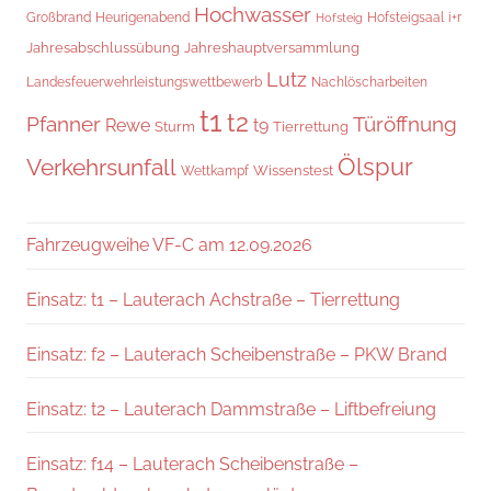
Hochwasser
Hofsteigsaal
i+r
Großbrand
Heurigenabend
Hofsteig
Jahresabschlussübung
Jahreshauptversammlung
Lutz
Landesfeuerwehrleistungswettbewerb
Nachlöscharbeiten
t1
t2
Pfanner
Türöffnung
Rewe
t9
Sturm
Tierrettung
Verkehrsunfall
Ölspur
Wissenstest
Wettkampf
Fahrzeugweihe VF-C am 12.09.2026
Einsatz: t1 – Lauterach Achstraße – Tierrettung
Einsatz: f2 – Lauterach Scheibenstraße – PKW Brand
Einsatz: t2 – Lauterach Dammstraße – Liftbefreiung
Einsatz: f14 – Lauterach Scheibenstraße –