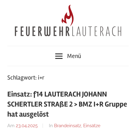
Zum
Inhalt
springen
Feuerwehr
Menü
Lauterach
Schlagwort:
i+r
Einsatz: f14 LAUTERACH JOHANN
SCHERTLER STRAßE 2 > BMZ I+R Gruppe
hat ausgelöst
Am
23.04.2025
Von
In
Brandeinsatz
,
Einsätze
Ricarda