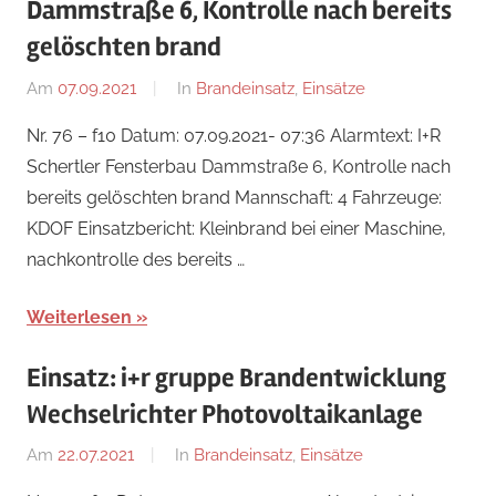
Dammstraße 6, Kontrolle nach bereits
gelöschten brand
Am
07.09.2021
Von
In
Brandeinsatz
,
Einsätze
tkolb
Nr. 76 – f10 Datum: 07.09.2021- 07:36 Alarmtext: I+R
Schertler Fensterbau Dammstraße 6, Kontrolle nach
bereits gelöschten brand Mannschaft: 4 Fahrzeuge:
KDOF Einsatzbericht: Kleinbrand bei einer Maschine,
nachkontrolle des bereits …
Weiterlesen
Einsatz: i+r gruppe Brandentwicklung
Wechselrichter Photovoltaikanlage
Am
22.07.2021
Von
In
Brandeinsatz
,
Einsätze
tkolb