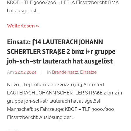
KDOF – TLF 3000/200 – LFB-A Einsatzbericht: BMA
hat ausgelöst …
Weiterlesen
Einsatz: f14 LAUTERACH JOHANN
SCHERTLER STRAßE 2 bmz i+r gruppe
joh-sch-str lauterach hat ausgelöst
Am
22.02.2024
Von
In
Brandeinsatz
,
Einsätze
Jakob
Nr. 20 – f14 Datum: 22.02.2024 07:13 Alarmtext:
Steiner
LAUTERACH JOHANN SCHERTLER STRAßE 2 bmz i+r
gruppe joh-sch-str lauterach hat ausgelöst
Mannschaft: 15 Fahrzeuge: KDOF – TLF 3000/200
Einsatzbericht: Auslösung der …