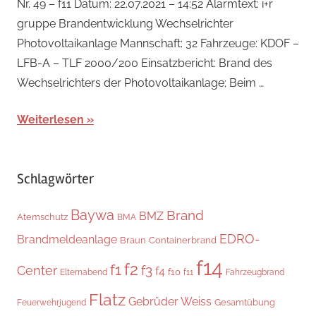
Nr. 49 – f11 Datum: 22.07.2021 – 14:52 Alarmtext: i+r
gruppe Brandentwicklung Wechselrichter
Photovoltaikanlage Mannschaft: 32 Fahrzeuge: KDOF –
LFB-A – TLF 2000/200 Einsatzbericht: Brand des
Wechselrichters der Photovoltaikanlage; Beim …
Weiterlesen
Schlagwörter
Baywa
Brand
BMZ
Atemschutz
BMA
EDRO-
Brandmeldeanlage
Braun
Containerbrand
f14
f2
f1
f3
Center
f4
f10
Elternabend
f11
Fahrzeugbrand
Flatz
Gebrüder Weiss
Gesamtübung
Feuerwehrjugend