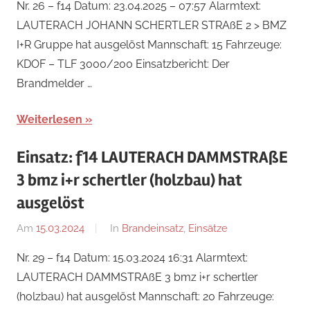
Nr. 26 – f14 Datum: 23.04.2025 – 07:57 Alarmtext:
Perl
LAUTERACH JOHANN SCHERTLER STRAßE 2 > BMZ
I+R Gruppe hat ausgelöst Mannschaft: 15 Fahrzeuge:
KDOF – TLF 3000/200 Einsatzbericht: Der
Brandmelder …
Weiterlesen
Einsatz: f14 LAUTERACH DAMMSTRAßE
3 bmz i+r schertler (holzbau) hat
ausgelöst
Am
15.03.2024
Von
In
Brandeinsatz
,
Einsätze
Jakob
Nr. 29 – f14 Datum: 15.03.2024 16:31 Alarmtext:
Steiner
LAUTERACH DAMMSTRAßE 3 bmz i+r schertler
(holzbau) hat ausgelöst Mannschaft: 20 Fahrzeuge: