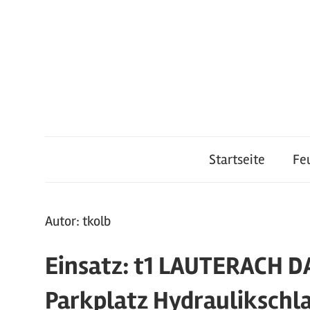
Zum
Inhalt
springen
Feuerwehr
Startseite
Fe
Lauterach
Autor:
tkolb
Einsatz: t1 LAUTERACH 
Parkplatz Hydraulikschla