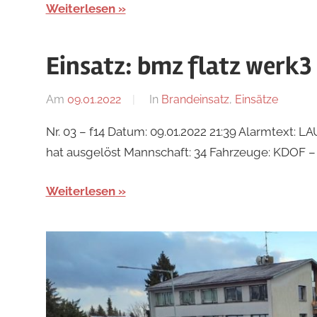
Weiterlesen
Einsatz: bmz flatz werk3
Am
09.01.2022
Von
In
Brandeinsatz
,
Einsätze
tkolb
Nr. 03 – f14 Datum: 09.01.2022 21:39 Alarmtext
hat ausgelöst Mannschaft: 34 Fahrzeuge: KDOF – 
Weiterlesen