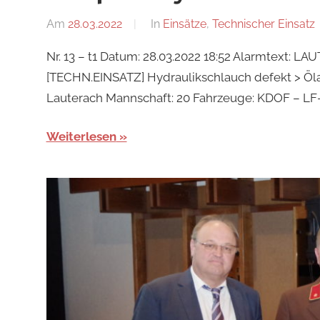
Am
28.03.2022
Von
In
Einsätze
,
Technischer Einsatz
tkolb
Nr. 13 – t1 Datum: 28.03.2022 18:52 Alarmtext:
[TECHN.EINSATZ] Hydraulikschlauch defekt > Ölau
Lauterach Mannschaft: 20 Fahrzeuge: KDOF – LF
Weiterlesen