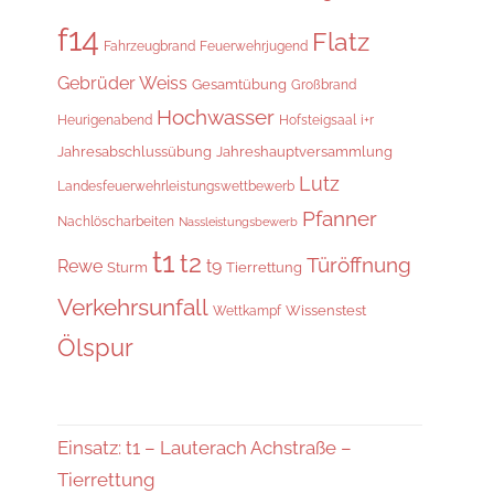
f14
Flatz
Fahrzeugbrand
Feuerwehrjugend
Gebrüder Weiss
Gesamtübung
Großbrand
Hochwasser
i+r
Heurigenabend
Hofsteigsaal
Jahresabschlussübung
Jahreshauptversammlung
Lutz
Landesfeuerwehrleistungswettbewerb
Pfanner
Nachlöscharbeiten
Nassleistungsbewerb
t1
t2
Türöffnung
Rewe
t9
Sturm
Tierrettung
Verkehrsunfall
Wissenstest
Wettkampf
Ölspur
Einsatz: t1 – Lauterach Achstraße –
Tierrettung