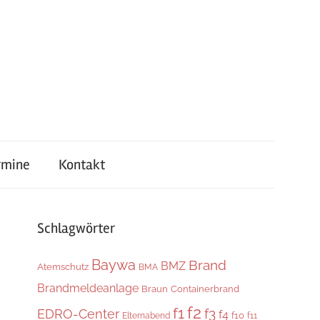
rmine
Kontakt
Schlagwörter
Baywa
Brand
BMZ
Atemschutz
BMA
Brandmeldeanlage
Braun
Containerbrand
f2
f1
f3
EDRO-Center
f4
f10
Elternabend
f11