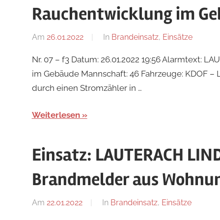
Rauchentwicklung im Ge
Am
26.01.2022
Von
In
Brandeinsatz
,
Einsätze
tkolb
Nr. 07 – f3 Datum: 26.01.2022 19:56 Alarmtext
im Gebäude Mannschaft: 46 Fahrzeuge: KDOF – L
durch einen Stromzähler in …
Weiterlesen
Einsatz: LAUTERACH LIN
Brandmelder aus Wohnun
Am
22.01.2022
Von
In
Brandeinsatz
,
Einsätze
tkolb