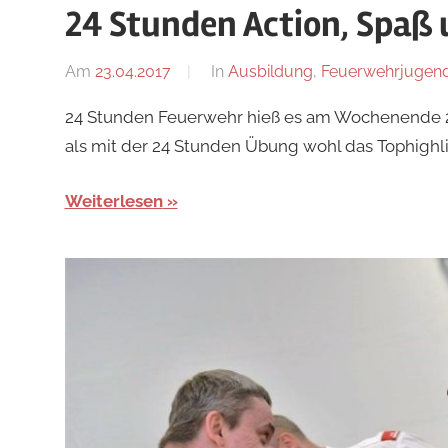
24 Stunden Action, Spaß
Am
23.04.2017
Von
In
Ausbildung
,
Feuerwehrjugen
adrian
24 Stunden Feuerwehr hieß es am Wochenende 22.
als mit der 24 Stunden Übung wohl das Tophigh
Weiterlesen