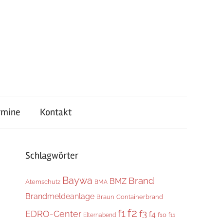
rmine
Kontakt
Schlagwörter
Baywa
Brand
BMZ
Atemschutz
BMA
Brandmeldeanlage
Braun
Containerbrand
f2
f1
f3
EDRO-Center
f4
f10
Elternabend
f11