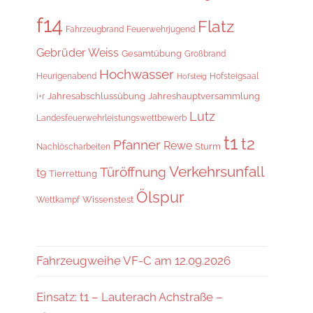
f14
Flatz
Fahrzeugbrand
Feuerwehrjugend
Gebrüder Weiss
Gesamtübung
Großbrand
Hochwasser
Hofsteigsaal
Heurigenabend
Hofsteig
Jahresabschlussübung
Jahreshauptversammlung
i+r
Lutz
Landesfeuerwehrleistungswettbewerb
t1
t2
Pfanner
Rewe
Sturm
Nachlöscharbeiten
Verkehrsunfall
Türöffnung
t9
Tierrettung
Ölspur
Wissenstest
Wettkampf
Fahrzeugweihe VF-C am 12.09.2026
Einsatz: t1 – Lauterach Achstraße –