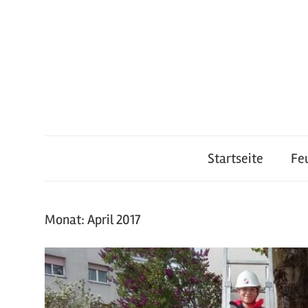
Zum
Inhalt
springen
Feuerwehr
Startseite
Fe
Lauterach
Monat:
April 2017