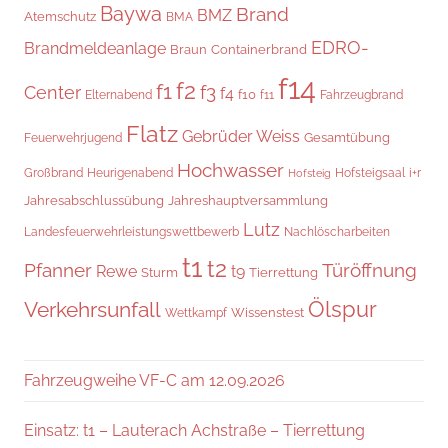
Baywa
Brand
BMZ
Atemschutz
BMA
EDRO-
Brandmeldeanlage
Braun
Containerbrand
f14
f2
f1
f3
Center
f4
f10
Elternabend
f11
Fahrzeugbrand
Flatz
Gebrüder Weiss
Gesamtübung
Feuerwehrjugend
Hochwasser
Hofsteigsaal
i+r
Großbrand
Heurigenabend
Hofsteig
Jahresabschlussübung
Jahreshauptversammlung
Lutz
Landesfeuerwehrleistungswettbewerb
Nachlöscharbeiten
t1
t2
Pfanner
Türöffnung
Rewe
t9
Sturm
Tierrettung
Verkehrsunfall
Ölspur
Wissenstest
Wettkampf
Fahrzeugweihe VF-C am 12.09.2026
Einsatz: t1 – Lauterach Achstraße – Tierrettung