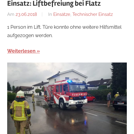
Einsatz: Liftbefreiung bei Flatz
Am
23.06.2018
Von
In
Einsätze
,
Technischer Einsatz
adrian
1 Person im Lift. Türe konnte ohne weitere Hilfsmittel
aufgezogen werden.
Weiterlesen