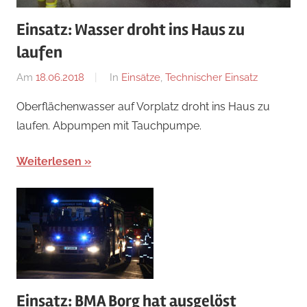
Einsatz: Wasser droht ins Haus zu
laufen
Am
18.06.2018
Von
In
Einsätze
,
Technischer Einsatz
adrian
Oberflächenwasser auf Vorplatz droht ins Haus zu
laufen. Abpumpen mit Tauchpumpe.
Weiterlesen
Einsatz: BMA Borg hat ausgelöst