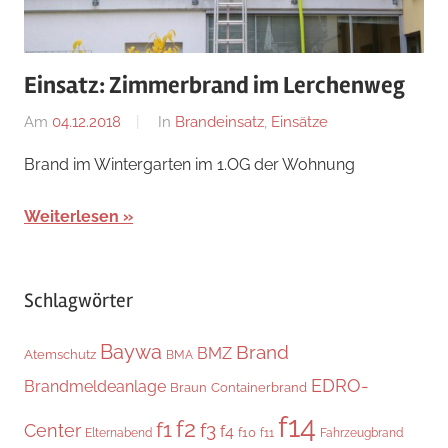
Einsatz: Zimmerbrand im Lerchenweg
Am
04.12.2018
Von
In
Brandeinsatz
,
Einsätze
adrian
Brand im Wintergarten im 1.OG der Wohnung
Weiterlesen
Schlagwörter
Baywa
Brand
BMZ
Atemschutz
BMA
EDRO-
Brandmeldeanlage
Braun
Containerbrand
f14
f2
f1
f3
Center
f4
f10
Elternabend
f11
Fahrzeugbrand