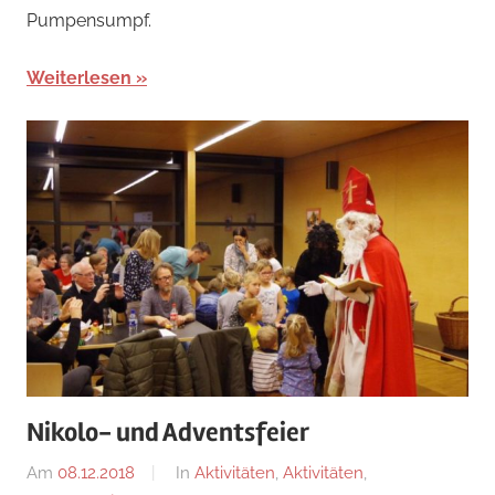
Pumpensumpf.
Weiterlesen
Nikolo- und Adventsfeier
Am
08.12.2018
Von
In
Aktivitäten
,
Aktivitäten
,