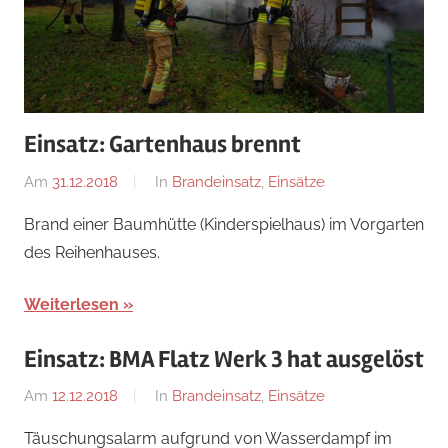
Einsatz: Gartenhaus brennt
Am
31.12.2018
Von
In
Brandeinsatz
,
Einsätze
adrian
Brand einer Baumhütte (Kinderspielhaus) im Vorgarten
des Reihenhauses.
Weiterlesen
Einsatz: BMA Flatz Werk 3 hat ausgelöst
Am
12.12.2018
Von
In
Brandeinsatz
,
Einsätze
adrian
Täuschungsalarm aufgrund von Wasserdampf im