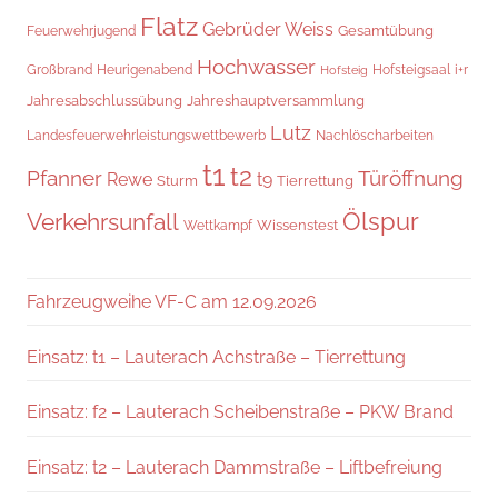
Flatz
Gebrüder Weiss
Gesamtübung
Feuerwehrjugend
Hochwasser
Hofsteigsaal
i+r
Großbrand
Heurigenabend
Hofsteig
Jahresabschlussübung
Jahreshauptversammlung
Lutz
Landesfeuerwehrleistungswettbewerb
Nachlöscharbeiten
t1
t2
Pfanner
Türöffnung
Rewe
t9
Sturm
Tierrettung
Verkehrsunfall
Ölspur
Wissenstest
Wettkampf
Fahrzeugweihe VF-C am 12.09.2026
Einsatz: t1 – Lauterach Achstraße – Tierrettung
Einsatz: f2 – Lauterach Scheibenstraße – PKW Brand
Einsatz: t2 – Lauterach Dammstraße – Liftbefreiung