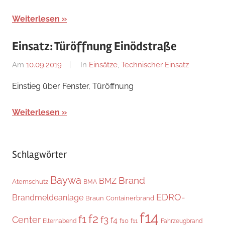
Weiterlesen
Einsatz: Türöffnung Einödstraße
Am
10.09.2019
Von
In
Einsätze
,
Technischer Einsatz
adrian
Einstieg über Fenster, Türöffnung
Weiterlesen
Schlagwörter
Baywa
Brand
BMZ
Atemschutz
BMA
EDRO-
Brandmeldeanlage
Braun
Containerbrand
f14
f2
f1
f3
Center
f4
f10
Elternabend
f11
Fahrzeugbrand