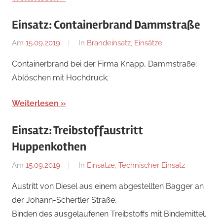
Einsatz: Containerbrand Dammstraße
Am
15.09.2019
Von
In
Brandeinsatz
,
Einsätze
adrian
Containerbrand bei der Firma Knapp, Dammstraße;
Ablöschen mit Hochdruck;
Weiterlesen
Einsatz: Treibstoffaustritt
Huppenkothen
Am
15.09.2019
Von
In
Einsätze
,
Technischer Einsatz
adrian
Austritt von Diesel aus einem abgestellten Bagger an
der Johann-Schertler Straße.
Binden des ausgelaufenen Treibstoffs mit Bindemittel.