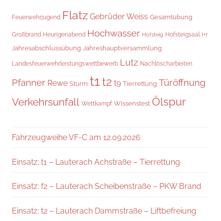
Flatz
Gebrüder Weiss
Gesamtübung
Feuerwehrjugend
Hochwasser
Hofsteigsaal
i+r
Großbrand
Heurigenabend
Hofsteig
Jahresabschlussübung
Jahreshauptversammlung
Lutz
Landesfeuerwehrleistungswettbewerb
Nachlöscharbeiten
t1
t2
Pfanner
Türöffnung
Rewe
t9
Sturm
Tierrettung
Verkehrsunfall
Ölspur
Wissenstest
Wettkampf
Fahrzeugweihe VF-C am 12.09.2026
Einsatz: t1 – Lauterach Achstraße – Tierrettung
Einsatz: f2 – Lauterach Scheibenstraße – PKW Brand
Einsatz: t2 – Lauterach Dammstraße – Liftbefreiung