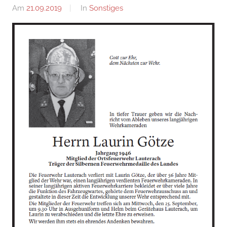
Am
21.09.2019
Von
In
Sonstiges
adrian