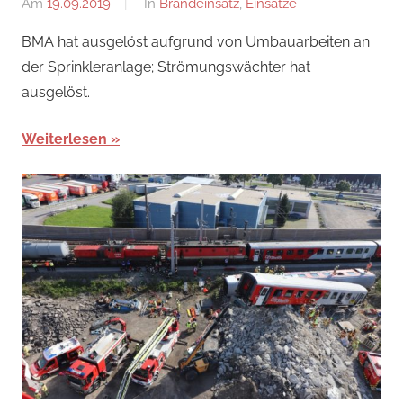
Am
19.09.2019
Von
In
Brandeinsatz
,
Einsätze
adrian
BMA hat ausgelöst aufgrund von Umbauarbeiten an
der Sprinkleranlage; Strömungswächter hat
ausgelöst.
Weiterlesen