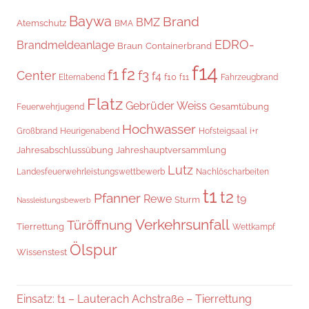
Baywa
Brand
BMZ
Atemschutz
BMA
EDRO-
Brandmeldeanlage
Braun
Containerbrand
f14
f2
f1
f3
Center
f4
f10
Elternabend
f11
Fahrzeugbrand
Flatz
Gebrüder Weiss
Gesamtübung
Feuerwehrjugend
Hochwasser
i+r
Großbrand
Heurigenabend
Hofsteigsaal
Jahresabschlussübung
Jahreshauptversammlung
Lutz
Landesfeuerwehrleistungswettbewerb
Nachlöscharbeiten
t1
t2
Pfanner
Rewe
t9
Sturm
Nassleistungsbewerb
Verkehrsunfall
Türöffnung
Tierrettung
Wettkampf
Ölspur
Wissenstest
Einsatz: t1 – Lauterach Achstraße – Tierrettung