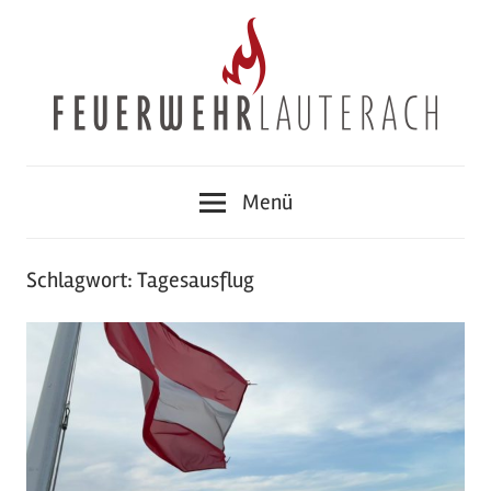
Zum
Inhalt
springen
Feuerwehr
Menü
Lauterach
Schlagwort:
Tagesausflug