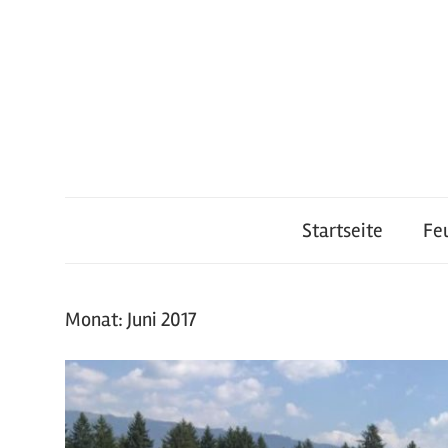
Zum
Inhalt
springen
Feuerwehr
Startseite
Fe
Lauterach
Monat:
Juni 2017