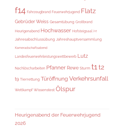
f14
Flatz
Fahrzeugbrand
Feuerwehrjugend
Gebrüder Weiss
Gesamtübung
Großbrand
Hochwasser
Heurigenabend
i+r
Hofsteigsaal
Jahresabschlussübung
Jahreshauptversammlung
Kameradschaftsabend
Lutz
Landesfeuerwehrleistungswettbewerb
t1
t2
Pfanner
Rewe
Sturm
Nachlöscharbeiten
Verkehrsunfall
Türöffnung
t9
Tierrettung
Ölspur
Wissenstest
Wettkampf
Heurigenabend der Feuerwehrjugend
2026