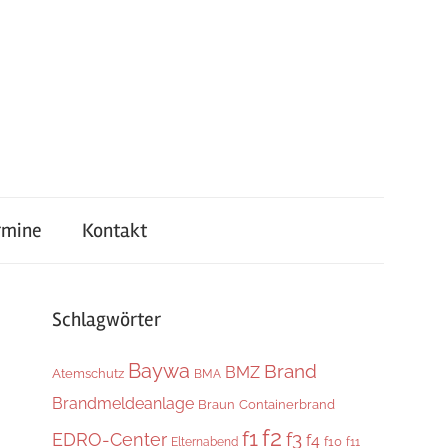
rmine
Kontakt
Schlagwörter
Baywa
Brand
BMZ
Atemschutz
BMA
Brandmeldeanlage
Braun
Containerbrand
f2
f1
f3
EDRO-Center
f4
f10
Elternabend
f11