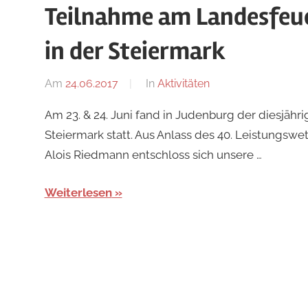
Teilnahme am Landesfeu
in der Steiermark
Am
24.06.2017
Von
In
Aktivitäten
adrian
Am 23. & 24. Juni fand in Judenburg der diesjä
Steiermark statt. Aus Anlass des 40. Leistungsw
Alois Riedmann entschloss sich unsere …
Weiterlesen