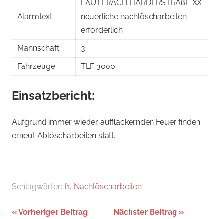
LAUTERACH HARDERSTRAßE XX
Alarmtext:
neuerliche nachlöscharbeiten
erforderlich
Mannschaft:
3
Fahrzeuge:
TLF 3000
Einsatzbericht:
Aufgrund immer wieder aufflackernden Feuer finden
erneut Ablöscharbeiten statt.
Schlagwörter:
f1
,
Nachlöscharbeiten
Beitragsnavigation
Vorheriger Beitrag
Nächster Beitrag