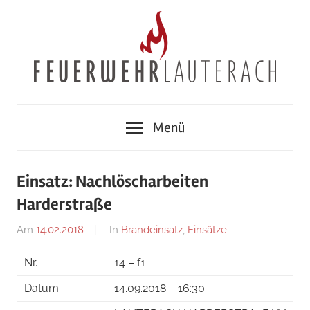
Zum
Inhalt
springen
Feuerwehr
Menü
Lauterach
Einsatz: Nachlöscharbeiten
Harderstraße
Am
14.02.2018
Von
In
Brandeinsatz
,
Einsätze
adrian
Nr.
14 – f1
Datum:
14.09.2018 – 16:30