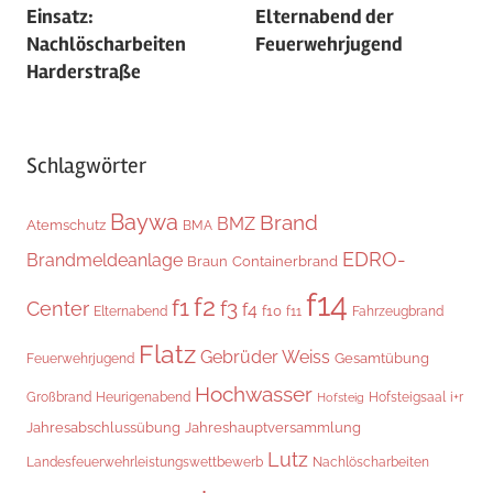
Einsatz:
Elternabend der
Nachlöscharbeiten
Feuerwehrjugend
Harderstraße
Schlagwörter
Baywa
Brand
BMZ
Atemschutz
BMA
EDRO-
Brandmeldeanlage
Braun
Containerbrand
f14
f2
f1
f3
Center
f4
f10
Elternabend
f11
Fahrzeugbrand
Flatz
Gebrüder Weiss
Gesamtübung
Feuerwehrjugend
Hochwasser
Hofsteigsaal
i+r
Großbrand
Heurigenabend
Hofsteig
Jahresabschlussübung
Jahreshauptversammlung
Lutz
Landesfeuerwehrleistungswettbewerb
Nachlöscharbeiten