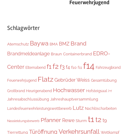
Feuerwehrjugend
Schlagwörter
Baywa
Brand
BMZ
Atemschutz
BMA
EDRO-
Brandmeldeanlage
Braun
Containerbrand
f14
f2
f1
f3
Center
f4
f10
Elternabend
f11
Fahrzeugbrand
Flatz
Gebrüder Weiss
Gesamtübung
Feuerwehrjugend
Hochwasser
i+r
Großbrand
Heurigenabend
Hofsteigsaal
Jahresabschlussübung
Jahreshauptversammlung
Lutz
Landesfeuerwehrleistungswettbewerb
Nachlöscharbeiten
t1
t2
Pfanner
Rewe
t9
Sturm
Nassleistungsbewerb
Verkehrsunfall
Türöffnung
Tierrettung
Wettkampf