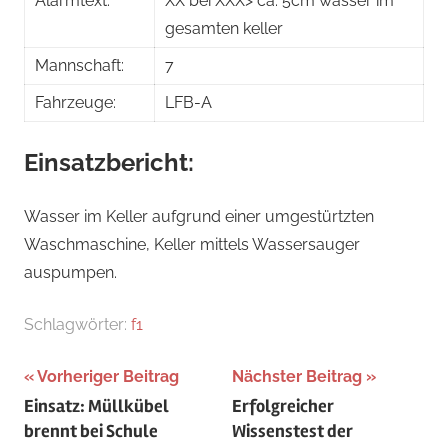
Alarmtext:
XX bei XXX> ca. 5cm wasser im
gesamten keller
Mannschaft:
7
Fahrzeuge:
LFB-A
Einsatzbericht:
Wasser im Keller aufgrund einer umgestürtzten
Waschmaschine, Keller mittels Wassersauger
auspumpen.
Schlagwörter:
f1
Beitragsnavigation
Vorheriger Beitrag
Nächster Beitrag
Einsatz: Müllkübel
Erfolgreicher
brennt bei Schule
Wissenstest der