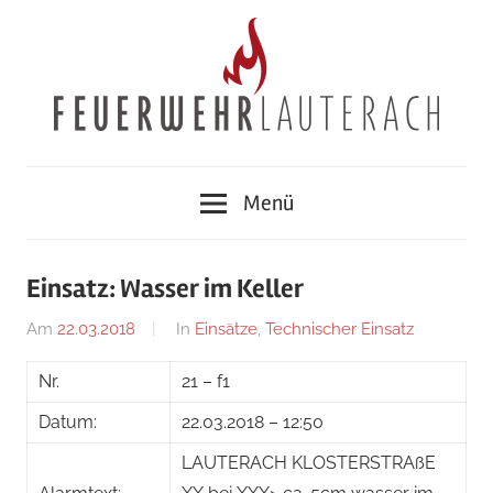
Zum
Inhalt
springen
Feuerwehr
Menü
Lauterach
Einsatz: Wasser im Keller
Am
22.03.2018
Von
In
Einsätze
,
Technischer Einsatz
adrian
Nr.
21 – f1
Datum:
22.03.2018 – 12:50
LAUTERACH KLOSTERSTRAßE