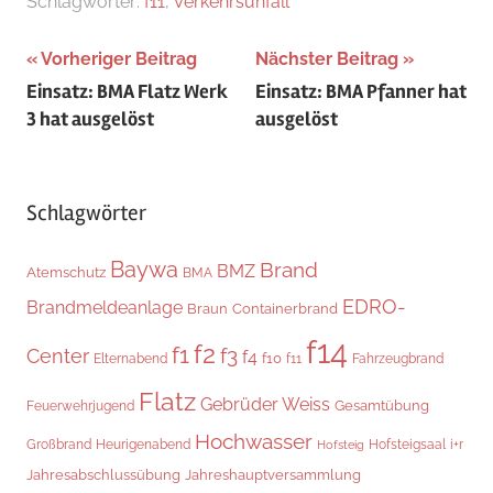
Schlagwörter:
f11
,
Verkehrsunfall
Beitragsnavigation
Vorheriger Beitrag
Nächster Beitrag
Einsatz: BMA Flatz Werk
Einsatz: BMA Pfanner hat
3 hat ausgelöst
ausgelöst
Schlagwörter
Baywa
Brand
BMZ
Atemschutz
BMA
EDRO-
Brandmeldeanlage
Braun
Containerbrand
f14
f2
f1
f3
Center
f4
f10
Elternabend
f11
Fahrzeugbrand
Flatz
Gebrüder Weiss
Gesamtübung
Feuerwehrjugend
Hochwasser
Hofsteigsaal
i+r
Großbrand
Heurigenabend
Hofsteig
Jahresabschlussübung
Jahreshauptversammlung