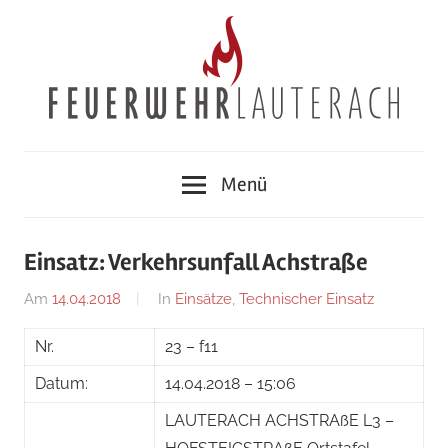
Zum
Inhalt
springen
Feuerwehr
Menü
Lauterach
Einsatz: Verkehrsunfall Achstraße
Am
14.04.2018
Von
In
Einsätze
,
Technischer Einsatz
adrian
Nr.
23 – f11
Datum:
14.04.2018 – 15:06
LAUTERACH ACHSTRAßE L3 –