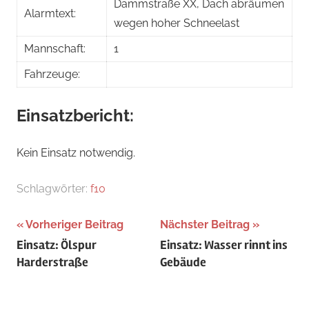
Dammstraße XX, Dach abräumen
Alarmtext:
wegen hoher Schneelast
Mannschaft:
1
Fahrzeuge:
Einsatzbericht:
Kein Einsatz notwendig.
Schlagwörter:
f10
Beitragsnavigation
Vorheriger Beitrag
Nächster Beitrag
Einsatz: Ölspur
Einsatz: Wasser rinnt ins
Harderstraße
Gebäude