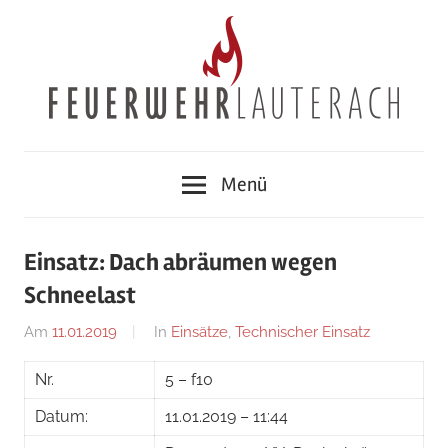
Zum
Inhalt
springen
Feuerwehr
Menü
Lauterach
Einsatz: Dach abräumen wegen
Schneelast
Am
11.01.2019
Von
In
Einsätze
,
Technischer Einsatz
adrian
Nr.
5 – f10
Datum:
11.01.2019 – 11:44