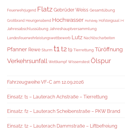
Flatz
Gebrüder Weiss
Gesamtübung
Feuerwehrjugend
Hochwasser
Hofsteigsaal
i+r
Großbrand
Heurigenabend
Hofsteig
Jahresabschlussübung
Jahreshauptversammlung
Lutz
Landesfeuerwehrleistungswettbewerb
Nachlöscharbeiten
t1
t2
Pfanner
Türöffnung
Rewe
t9
Sturm
Tierrettung
Verkehrsunfall
Ölspur
Wissenstest
Wettkampf
Fahrzeugweihe VF-C am 12.09.2026
Einsatz: t1 – Lauterach Achstraße – Tierrettung
Einsatz: f2 – Lauterach Scheibenstraße – PKW Brand
Einsatz: t2 – Lauterach Dammstraße – Liftbefreiung