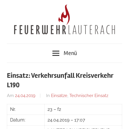
Zum
Inhalt
springen
Feuerwehr
Menü
Lauterach
Einsatz: Verkehrsunfall Kreisverkehr
L190
Am
24.04.2019
Von
In
Einsätze
,
Technischer Einsatz
adrian
Nr.
23 – f2
Datum:
24.04.2019 – 17:07