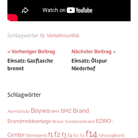
Schlagwörter:
f2
,
Verkehrsunfall
Beitragsnavigation
Vorheriger Beitrag
Nächster Beitrag
Einsatz: Gasflasche
Einsatz: Ölspur
brennt
Niederhof
Schlagwörter
Baywa
Brand
BMZ
Atemschutz
BMA
EDRO-
Brandmeldeanlage
Braun
Containerbrand
f14
f2
f1
f3
Center
f4
f10
Elternabend
f11
Fahrzeugbrand