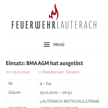
Zum
Inhalt
springen
Feuerwehr
Menü
Lauterach
Einsatz: BMA AGM hat ausgelöst
Am
25.01.2020
Von
In
Brandeinsatz
,
Einsätze
adrian
Nr.
9 – f14
Datum:
25.01.2020 – 06:52
LAUTERACH REITSCHULSTRAßE