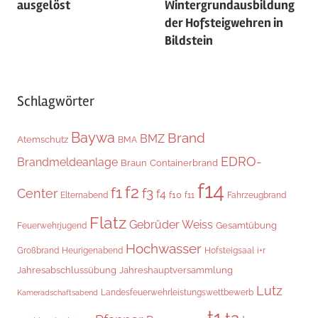
ausgelöst
Wintergrundausbildung
der Hofsteigwehren in
Bildstein
Schlagwörter
Baywa
Brand
BMZ
Atemschutz
BMA
EDRO-
Brandmeldeanlage
Braun
Containerbrand
f14
f2
f1
f3
Center
f4
f10
Elternabend
f11
Fahrzeugbrand
Flatz
Gebrüder Weiss
Gesamtübung
Feuerwehrjugend
Hochwasser
Heurigenabend
i+r
Großbrand
Hofsteigsaal
Jahresabschlussübung
Jahreshauptversammlung
Lutz
Landesfeuerwehrleistungswettbewerb
Kameradschaftsabend
t1