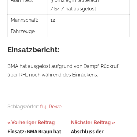
Alarmtext:
3 bmz agm lauterach
/f14 / hat ausgelöst
Mannschaft:
12
Fahrzeuge:
Einsatzbericht:
BMA hat ausgelöst aufgrund von Dampf. Rückruf
über RFL noch während des Einrückens.
Schlagwörter:
f14
,
Rewe
Beitragsnavigation
Vorheriger Beitrag
Nächster Beitrag
Einsatz: BMA Braun hat
Abschluss der