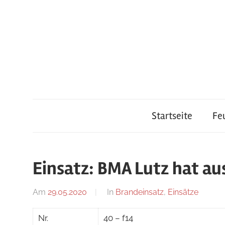
Zum
Inhalt
springen
Feuerwehr
Startseite
Fe
Lauterach
Einsatz: BMA Lutz hat au
Am
29.05.2020
Von
In
Brandeinsatz
,
Einsätze
adrian
Nr.
40 – f14