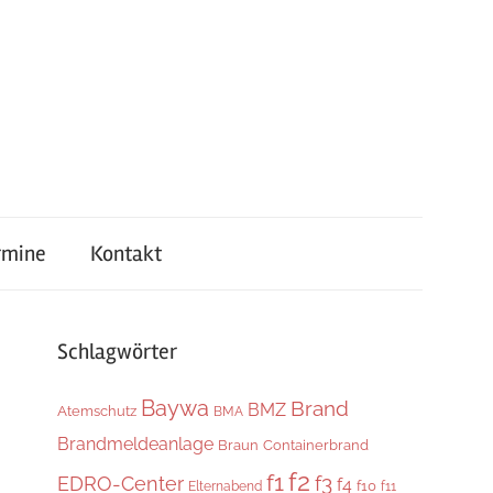
rmine
Kontakt
Schlagwörter
Baywa
Brand
BMZ
Atemschutz
BMA
Brandmeldeanlage
Braun
Containerbrand
f2
f1
f3
EDRO-Center
f4
f10
Elternabend
f11