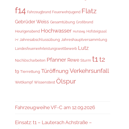
f14
Flatz
Fahrzeugbrand
Feuerwehrjugend
Gebrüder Weiss
Gesamtübung
Großbrand
Hochwasser
Hofsteigsaal
Heurigenabend
Hofsteig
Jahresabschlussübung
Jahreshauptversammlung
i+r
Lutz
Landesfeuerwehrleistungswettbewerb
t1
t2
Pfanner
Rewe
Sturm
Nachlöscharbeiten
Verkehrsunfall
Türöffnung
t9
Tierrettung
Ölspur
Wissenstest
Wettkampf
Fahrzeugweihe VF-C am 12.09.2026
Einsatz: t1 – Lauterach Achstraße –