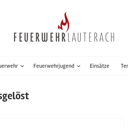
uerwehr
Feuerwehrjugend
Einsätze
Te
sgelöst