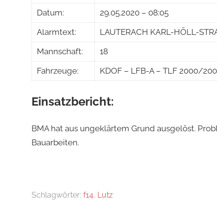
Datum:
29.05.2020 – 08:05
Alarmtext:
LAUTERACH KARL-HÖLL-STRAßE 
Mannschaft:
18
Fahrzeuge:
KDOF – LFB-A – TLF 2000/200
Einsatzbericht:
BMA hat aus ungeklärtem Grund ausgelöst. Prob
Bauarbeiten.
Schlagwörter:
f14
,
Lutz