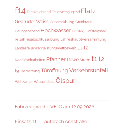
f14
Flatz
Fahrzeugbrand
Feuerwehrjugend
Gebrüder Weiss
Gesamtübung
Großbrand
Hochwasser
Hofsteigsaal
Heurigenabend
Hofsteig
Jahresabschlussübung
Jahreshauptversammlung
i+r
Lutz
Landesfeuerwehrleistungswettbewerb
t1
t2
Pfanner
Rewe
Sturm
Nachlöscharbeiten
Verkehrsunfall
Türöffnung
t9
Tierrettung
Ölspur
Wissenstest
Wettkampf
Fahrzeugweihe VF-C am 12.09.2026
Einsatz: t1 – Lauterach Achstraße –