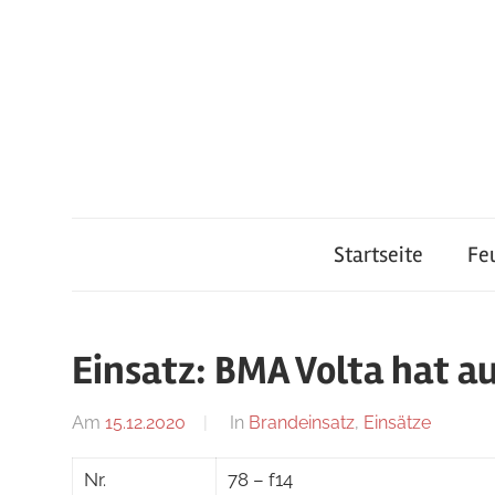
Zum
Inhalt
springen
Feuerwehr
Startseite
Fe
Lauterach
Einsatz: BMA Volta hat a
Am
15.12.2020
Von
In
Brandeinsatz
,
Einsätze
adrian
Nr.
78 – f14