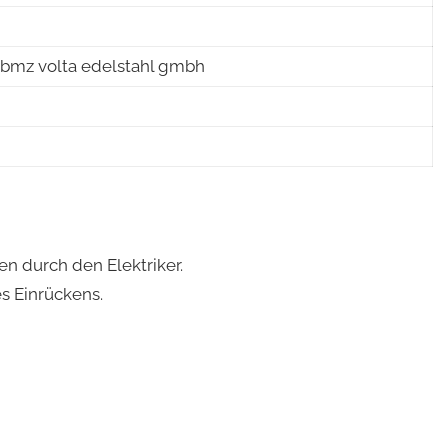
z volta edelstahl gmbh
n durch den Elektriker.
s Einrückens.