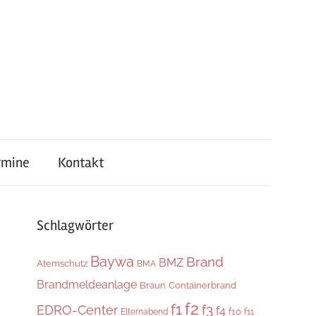
rmine
Kontakt
Schlagwörter
Baywa
Brand
BMZ
Atemschutz
BMA
Brandmeldeanlage
Braun
Containerbrand
f2
f1
f3
EDRO-Center
f4
f10
Elternabend
f11