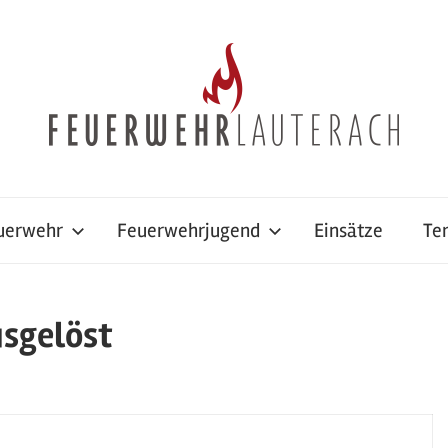
uerwehr
Feuerwehrjugend
Einsätze
Te
usgelöst