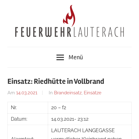
Zum
Inhalt
springen
Feuerwehr
Menü
Lauterach
Einsatz: Riedhütte in Vollbrand
Am
14.03.2021
Von
In
Brandeinsatz
,
Einsätze
adrian
Nr.
20 – f2
Datum:
14.03.2021- 23:12
LAUTERACH LANGEGASSE