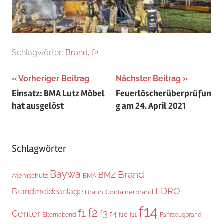
Schlagwörter:
Brand
,
f2
Beitragsnavigation
Vorheriger Beitrag
Nächster Beitrag
Einsatz: BMA Lutz Möbel
Feuerlöscherüberprüfun
hat ausgelöst
g am 24. April 2021
Schlagwörter
Baywa
Brand
BMZ
Atemschutz
BMA
EDRO-
Brandmeldeanlage
Braun
Containerbrand
f14
f2
f1
f3
Center
f4
f10
Elternabend
f11
Fahrzeugbrand