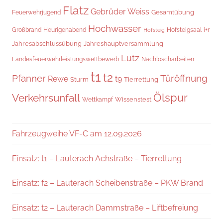
Flatz
Gebrüder Weiss
Gesamtübung
Feuerwehrjugend
Hochwasser
Hofsteigsaal
i+r
Großbrand
Heurigenabend
Hofsteig
Jahresabschlussübung
Jahreshauptversammlung
Lutz
Landesfeuerwehrleistungswettbewerb
Nachlöscharbeiten
t1
t2
Pfanner
Türöffnung
Rewe
t9
Sturm
Tierrettung
Verkehrsunfall
Ölspur
Wissenstest
Wettkampf
Fahrzeugweihe VF-C am 12.09.2026
Einsatz: t1 – Lauterach Achstraße – Tierrettung
Einsatz: f2 – Lauterach Scheibenstraße – PKW Brand
Einsatz: t2 – Lauterach Dammstraße – Liftbefreiung