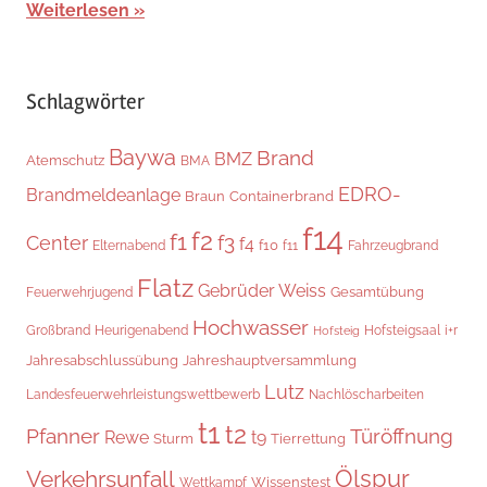
Weiterlesen
Schlagwörter
Baywa
Brand
BMZ
Atemschutz
BMA
EDRO-
Brandmeldeanlage
Braun
Containerbrand
f14
f2
f1
f3
Center
f4
f10
Elternabend
f11
Fahrzeugbrand
Flatz
Gebrüder Weiss
Gesamtübung
Feuerwehrjugend
Hochwasser
Hofsteigsaal
i+r
Großbrand
Heurigenabend
Hofsteig
Jahresabschlussübung
Jahreshauptversammlung
Lutz
Landesfeuerwehrleistungswettbewerb
Nachlöscharbeiten
t1
t2
Pfanner
Türöffnung
Rewe
t9
Sturm
Tierrettung
Verkehrsunfall
Ölspur
Wissenstest
Wettkampf