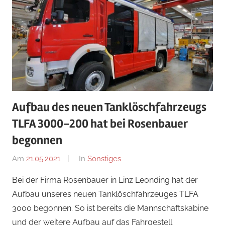
Aufbau des neuen Tanklöschfahrzeugs
TLFA 3000-200 hat bei Rosenbauer
begonnen
Am
21.05.2021
Von
In
Sonstiges
adrian
Bei der Firma Rosenbauer in Linz Leonding hat der
Aufbau unseres neuen Tanklöschfahrzeuges TLFA
3000 begonnen. So ist bereits die Mannschaftskabine
und der weitere Aufbau auf das Fahrgestell