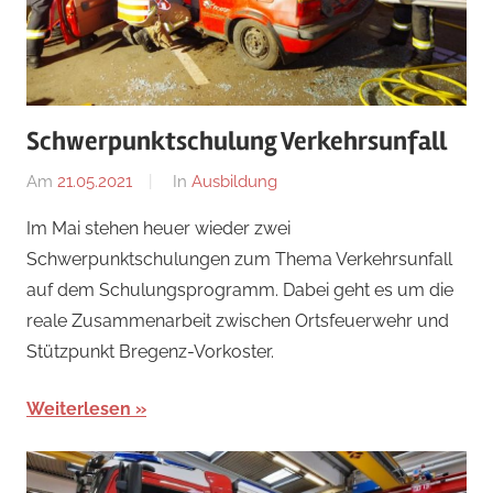
Schwerpunktschulung Verkehrsunfall
Am
21.05.2021
Von
In
Ausbildung
adrian
Im Mai stehen heuer wieder zwei
Schwerpunktschulungen zum Thema Verkehrsunfall
auf dem Schulungsprogramm. Dabei geht es um die
reale Zusammenarbeit zwischen Ortsfeuerwehr und
Stützpunkt Bregenz-Vorkoster.
Weiterlesen