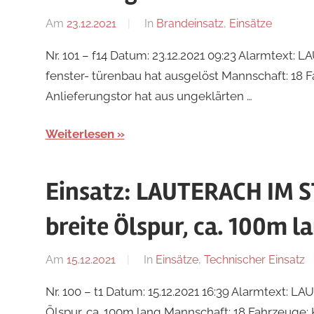
Am
23.12.2021
Von
In
Brandeinsatz
,
Einsätze
tkolb
Nr. 101 – f14 Datum: 23.12.2021 09:23 Alarmte
fenster- türenbau hat ausgelöst Mannschaft: 18
Anlieferungstor hat aus ungeklärten …
Weiterlesen
Einsatz: LAUTERACH IM S
breite Ölspur, ca. 100m l
Am
15.12.2021
Von
In
Einsätze
,
Technischer Einsatz
tkolb
Nr. 100 – t1 Datum: 15.12.2021 16:39 Alarmtext:
Ölspur, ca. 100m lang Mannschaft: 18 Fahrzeuge: