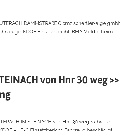
xt: LAUTERACH DAMMSTRAßE 6 bmz schertler-alge gmbh
 Fahrzeuge: KDOF Einsatzbericht: BMA Melder beim
TEINACH von Hnr 30 weg >>
ang
 LAUTERACH IM STEINACH von Hnr 30 weg >> breite
 KDOF – LF-C Einsatzbericht: Fahrzeug beschädigt …