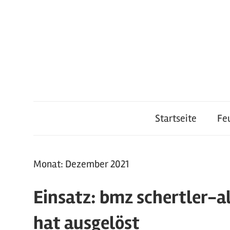
Zum
Inhalt
springen
Feuerwehr
Startseite
Fe
Lauterach
Monat:
Dezember 2021
Einsatz: bmz schertler-a
hat ausgelöst