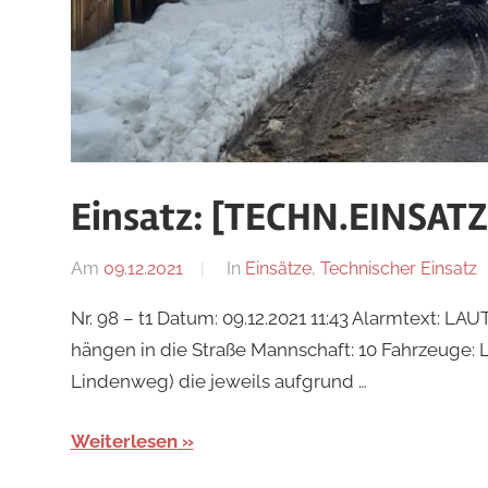
Einsatz: [TECHN.EINSATZ]
Am
09.12.2021
Von
In
Einsätze
,
Technischer Einsatz
tkolb
Nr. 98 – t1 Datum: 09.12.2021 11:43 Alarmtext
hängen in die Straße Mannschaft: 10 Fahrzeuge: 
Lindenweg) die jeweils aufgrund …
Weiterlesen