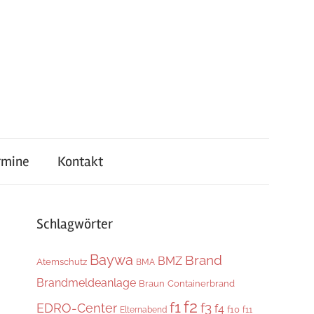
rmine
Kontakt
Schlagwörter
Baywa
Brand
BMZ
Atemschutz
BMA
Brandmeldeanlage
Braun
Containerbrand
f2
f1
f3
EDRO-Center
f4
f10
Elternabend
f11