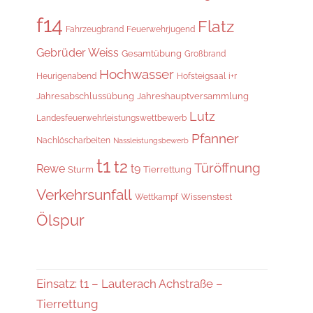
f14
Flatz
Fahrzeugbrand
Feuerwehrjugend
Gebrüder Weiss
Gesamtübung
Großbrand
Hochwasser
i+r
Heurigenabend
Hofsteigsaal
Jahresabschlussübung
Jahreshauptversammlung
Lutz
Landesfeuerwehrleistungswettbewerb
Pfanner
Nachlöscharbeiten
Nassleistungsbewerb
t1
t2
Türöffnung
Rewe
t9
Sturm
Tierrettung
Verkehrsunfall
Wissenstest
Wettkampf
Ölspur
Einsatz: t1 – Lauterach Achstraße –
Tierrettung