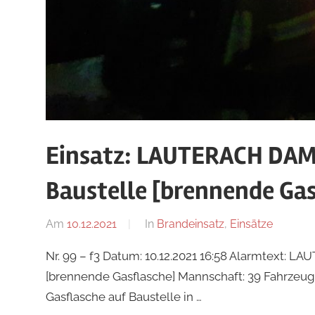
Einsatz: LAUTERACH DAM
Baustelle [brennende Gas
Am
10.12.2021
Von
In
Brandeinsatz
,
Einsätze
tkolb
Nr. 99 – f3 Datum: 10.12.2021 16:58 Alarmtext:
[brennende Gasflasche] Mannschaft: 39 Fahrzeug
Gasflasche auf Baustelle in …