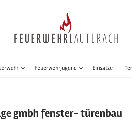
uerwehr
Feuerwehrjugend
Einsätze
Te
lge gmbh fenster- türenbau