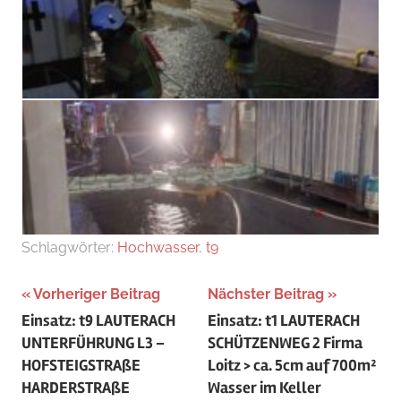
Schlagwörter:
Hochwasser
,
t9
Beitragsnavigation
Vorheriger Beitrag
Nächster Beitrag
Einsatz: t9 LAUTERACH
Einsatz: t1 LAUTERACH
UNTERFÜHRUNG L3 –
SCHÜTZENWEG 2 Firma
HOFSTEIGSTRAßE
Loitz > ca. 5cm auf 700m²
HARDERSTRAßE
Wasser im Keller