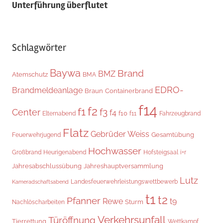
Unterführung überflutet
Schlagwörter
Baywa
Brand
BMZ
Atemschutz
BMA
EDRO-
Brandmeldeanlage
Braun
Containerbrand
f14
f2
f1
f3
Center
f4
f10
Elternabend
f11
Fahrzeugbrand
Flatz
Gebrüder Weiss
Gesamtübung
Feuerwehrjugend
Hochwasser
Heurigenabend
i+r
Großbrand
Hofsteigsaal
Jahresabschlussübung
Jahreshauptversammlung
Lutz
Landesfeuerwehrleistungswettbewerb
Kameradschaftsabend
t1
t2
Pfanner
Rewe
t9
Sturm
Nachlöscharbeiten
Verkehrsunfall
Türöffnung
Tierrettung
Wettkampf