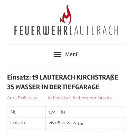
Zum
Inhalt
springen
Feuerwehr
Menü
Lauterach
Einsatz: t9 LAUTERACH KIRCHSTRAßE
35 WASSER IN DER TIEFGARAGE
Am
26.08.2022
Von
In
Einsätze
,
Technischer Einsatz
Jakob
Nr.
174 – t9
Steiner
Datum:
26.08.2022 22:59