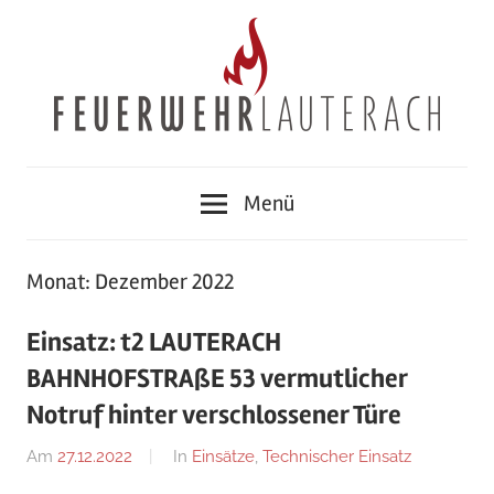
Zum
Inhalt
springen
Feuerwehr
Menü
Lauterach
Monat:
Dezember 2022
Einsatz: t2 LAUTERACH
BAHNHOFSTRAßE 53 vermutlicher
Notruf hinter verschlossener Türe
Am
27.12.2022
Von
In
Einsätze
,
Technischer Einsatz
Jakob