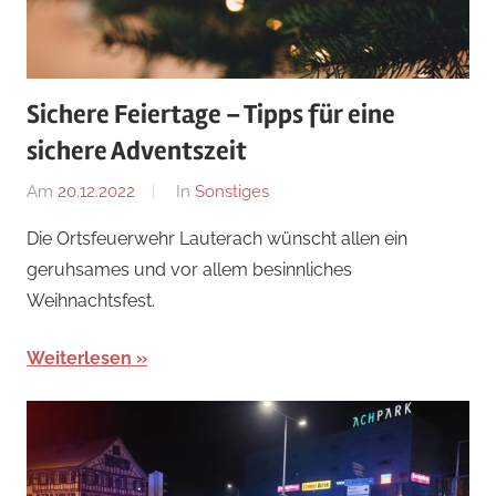
Sichere Feiertage – Tipps für eine
sichere Adventszeit
Am
20.12.2022
Von
In
Sonstiges
adrian
Die Ortsfeuerwehr Lauterach wünscht allen ein
geruhsames und vor allem besinnliches
Weihnachtsfest.
Weiterlesen