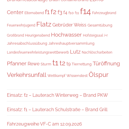
f14
f2
f1
f3
Center
f4
f10
Elternabend
f11
Fahrzeugbrand
Flatz
Gebrüder Weiss
Gesamtübung
Feuerwehrjugend
Hochwasser
Hofsteigsaal
i+r
Großbrand
Heurigenabend
Jahresabschlussübung
Jahreshauptversammlung
Lutz
Landesfeuerwehrleistungswettbewerb
Nachlöscharbeiten
t1
t2
Pfanner
Türöffnung
Rewe
t9
Sturm
Tierrettung
Verkehrsunfall
Ölspur
Wissenstest
Wettkampf
Einsatz: f2 – Lauterach Winterweg – Brand PKW
Einsatz: f1 – Lauterach Schulstraße – Brand Grill
Fahrzeugweihe VF-C am 12.09.2026