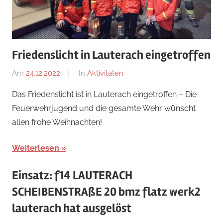
Friedenslicht in Lauterach eingetroffen
Am
24.12.2022
Von
In
Aktivitäten
Jakob
Das Friedenslicht ist in Lauterach eingetroffen – Die
Steiner
Feuerwehrjugend und die gesamte Wehr wünscht
allen frohe Weihnachten!
Weiterlesen
Einsatz: f14 LAUTERACH
SCHEIBENSTRAßE 20 bmz flatz werk2
lauterach hat ausgelöst