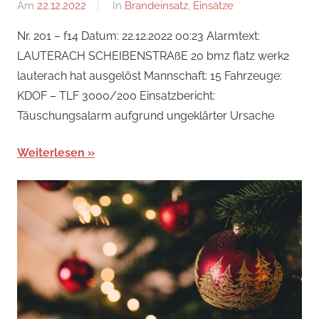
Am
22.12.2022
Von
In
Brandeinsatz
,
Einsätze
Jakob
Nr. 201 – f14 Datum: 22.12.2022 00:23 Alarmtext:
Steiner
LAUTERACH SCHEIBENSTRAßE 20 bmz flatz werk2
lauterach hat ausgelöst Mannschaft: 15 Fahrzeuge:
KDOF – TLF 3000/200 Einsatzbericht:
Täuschungsalarm aufgrund ungeklärter Ursache
Weiterlesen