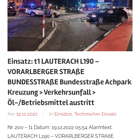
Einsatz: t1 LAUTERACH L190 –
VORARLBERGER STRAßE
BUNDESSTRAßE Bundesstraße Achpark
Kreuzung > Verkehrsunfall >
Öl-/Betriebsmittel austritt
Am
19.12.2022
Von
In
Einsätze
,
Technischer Einsatz
Jakob
Nr. 200 – t1 Datum: 19.12.2022 05:54 Alarmtext:
Steiner
LAUTERACH L190 – VORARLBERGER STRAßE