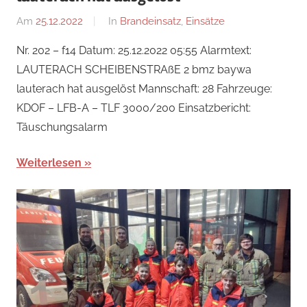
Am
25.12.2022
Von
In
Brandeinsatz
,
Einsätze
Jakob
Nr. 202 – f14 Datum: 25.12.2022 05:55 Alarmtext:
Steiner
LAUTERACH SCHEIBENSTRAßE 2 bmz baywa
lauterach hat ausgelöst Mannschaft: 28 Fahrzeuge:
KDOF – LFB-A – TLF 3000/200 Einsatzbericht:
Täuschungsalarm
Weiterlesen