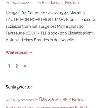
Am
10.12.2022
Von
In
Brandeinsatz
,
Einsätze
Jakob
Nr. 194 – f14 Datum: 10.12.2022 13:44 Alarmtext:
Steiner
LAUTERACH HOFSTEIGSTRAßE 2B bmz senecura
sozialzentrum hat ausgelöst Mannschaft: 20
Fahrzeuge: KDOF – TLF 3000/200 Einsatzbericht:
Aufgrund eines Brandes in der Kapelle …
Weiterlesen
Seitennummerierung
Nächste
1
2
»
Beiträge
der
Beiträge
Schlagwörter
Baywa
Brand
BMZ
Atemschutz
BMA
24h-Übung
EDRO-
Brandmeldeanlage
Braun
Containerbrand