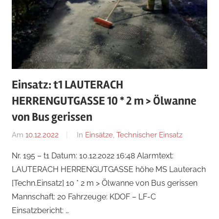
Einsatz: t1 LAUTERACH
HERRENGUTGASSE 10 * 2 m > Ölwanne
von Bus gerissen
Am
10.12.2022
Von
In
Einsätze
,
Technischer Einsatz
Jakob
Nr. 195 – t1 Datum: 10.12.2022 16:48 Alarmtext:
Steiner
LAUTERACH HERRENGUTGASSE höhe MS Lauterach
[Techn.Einsatz] 10 * 2 m > Ölwanne von Bus gerissen
Mannschaft: 20 Fahrzeuge: KDOF – LF-C
Einsatzbericht: …