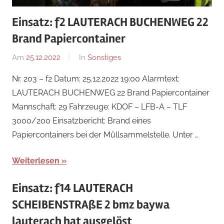
Einsatz: f2 LAUTERACH BUCHENWEG 22
Brand Papiercontainer
Am
25.12.2022
Von
In
Sonstiges
Jakob
Nr. 203 – f2 Datum: 25.12.2022 19:00 Alarmtext:
Steiner
LAUTERACH BUCHENWEG 22 Brand Papiercontainer
Mannschaft: 29 Fahrzeuge: KDOF – LFB-A – TLF
3000/200 Einsatzbericht: Brand eines
Papiercontainers bei der Müllsammelstelle. Unter …
Weiterlesen
Einsatz: f14 LAUTERACH
SCHEIBENSTRAßE 2 bmz baywa
lauterach hat ausgelöst