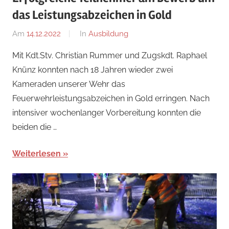
das Leistungsabzeichen in Gold
Am
14.12.2022
Von
In
Ausbildung
Jakob
Mit Kdt.Stv. Christian Rummer und Zugskdt. Raphael
Steiner
Knünz konnten nach 18 Jahren wieder zwei
Kameraden unserer Wehr das
Feuerwehrleistungsabzeichen in Gold erringen. Nach
intensiver wochenlanger Vorbereitung konnten die
beiden die …
Weiterlesen