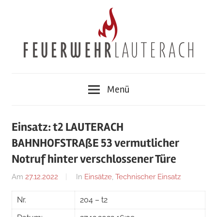
Zum
Inhalt
springen
Feuerwehr
Menü
Lauterach
Einsatz: t2 LAUTERACH
BAHNHOFSTRAßE 53 vermutlicher
Notruf hinter verschlossener Türe
Am
27.12.2022
Von
In
Einsätze
,
Technischer Einsatz
Jakob
Nr.
204 – t2
Steiner