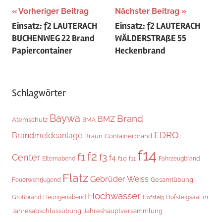
Beitragsnavigation
Vorheriger Beitrag
Nächster Beitrag
Einsatz: f2 LAUTERACH
Einsatz: f2 LAUTERACH
BUCHENWEG 22 Brand
WÄLDERSTRAßE 55
Papiercontainer
Heckenbrand
Schlagwörter
Baywa
Brand
BMZ
Atemschutz
BMA
EDRO-
Brandmeldeanlage
Braun
Containerbrand
f14
f2
f1
f3
Center
f4
f10
Elternabend
f11
Fahrzeugbrand
Flatz
Gebrüder Weiss
Gesamtübung
Feuerwehrjugend
Hochwasser
Hofsteigsaal
i+r
Großbrand
Heurigenabend
Hofsteig
Jahresabschlussübung
Jahreshauptversammlung