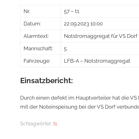
Jakob
Nr.
57 – t1
Steiner
Datum:
22.09.2023 10:00
Alarmtext:
Notstromaggregat für VS Dorf 
Mannschaft:
5
Fahrzeuge:
LFB-A – Notstromaggregat
Einsatzbericht:
Durch einen defekt im Hauptverteiler hat die V
mit der Noteinspeisung bei der VS Dorf verbund
Schlagwörter:
t1