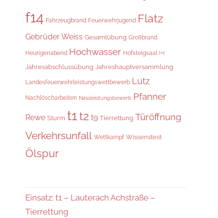
f14
Flatz
Fahrzeugbrand
Feuerwehrjugend
Gebrüder Weiss
Gesamtübung
Großbrand
Hochwasser
i+r
Heurigenabend
Hofsteigsaal
Jahresabschlussübung
Jahreshauptversammlung
Lutz
Landesfeuerwehrleistungswettbewerb
Pfanner
Nachlöscharbeiten
Nassleistungsbewerb
t1
t2
Türöffnung
Rewe
t9
Sturm
Tierrettung
Verkehrsunfall
Wissenstest
Wettkampf
Ölspur
Einsatz: t1 – Lauterach Achstraße –
Tierrettung