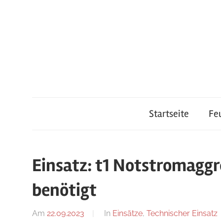
Zum
Inhalt
springen
Feuerwehr
Startseite
Fe
Lauterach
Einsatz: t1 Notstromaggr
benötigt
Am
22.09.2023
Von
In
Einsätze
,
Technischer Einsatz