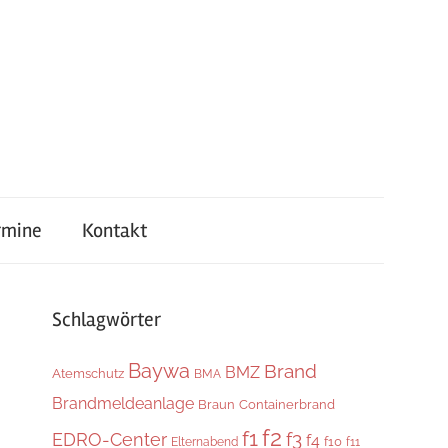
rmine
Kontakt
Schlagwörter
Baywa
Brand
BMZ
Atemschutz
BMA
Brandmeldeanlage
Braun
Containerbrand
f2
f1
f3
EDRO-Center
f4
f10
Elternabend
f11