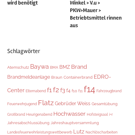
wird benötigt
Winkel > V.u >
PKW>Mauer >
Betriebtsmittel rinnen
aus
Schlagwörter
Baywa
Brand
BMZ
Atemschutz
BMA
EDRO-
Brandmeldeanlage
Braun
Containerbrand
f14
f2
f1
f3
Center
f4
f10
Elternabend
f11
Fahrzeugbrand
Flatz
Gebrüder Weiss
Gesamtübung
Feuerwehrjugend
Hochwasser
i+r
Großbrand
Heurigenabend
Hofsteigsaal
Jahresabschlussübung
Jahreshauptversammlung
Lutz
Landesfeuerwehrleistungswettbewerb
Nachlöscharbeiten