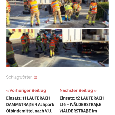
Schlagwörter:
t2
Beitragsnavigation
Vorheriger Beitrag
Nächster Beitrag
Einsatz: t1 LAUTERACH
Einsatz: t2 LAUTERACH
DAMMSTRAßE 4 Achpark
L16 – WÄLDERSTRAßE
Ölbindemittel nach V.U.
WÄLDERSTRAßE Im