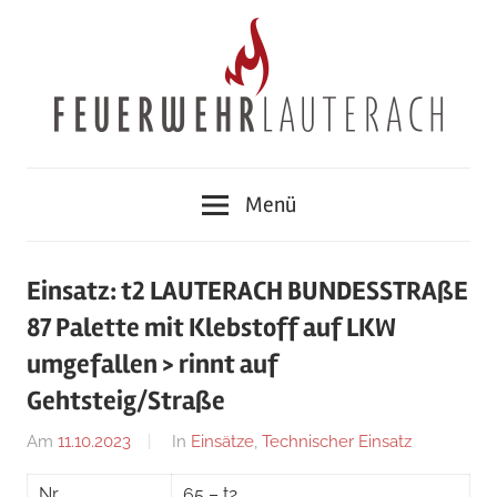
Zum
Inhalt
springen
Feuerwehr
Menü
Lauterach
Einsatz: t2 LAUTERACH BUNDESSTRAßE
87 Palette mit Klebstoff auf LKW
umgefallen > rinnt auf
Gehtsteig/Straße
Am
11.10.2023
Von
In
Einsätze
,
Technischer Einsatz
Jakob
Nr.
65 – t2