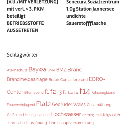
[V.U./MIT VERLETZUNG]
Senecura Sozialzentrum
mit verl. > 3. PKW
1.Og Station Jannersee
beteiligt
undichte
BETRIEBSSTOFFE
Sauerstoffflasche
AUSGETRETEN
Schlagwörter
Baywa
Brand
BMZ
Atemschutz
BMA
EDRO-
Brandmeldeanlage
Braun
Containerbrand
f14
f2
f1
f3
Center
f4
f10
Elternabend
f11
Fahrzeugbrand
Flatz
Gebrüder Weiss
Gesamtübung
Feuerwehrjugend
Hochwasser
Hofsteigsaal
i+r
Großbrand
Heurigenabend
Hofsteig
Jahresabschlussübung
Jahreshauptversammlung