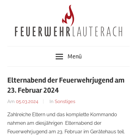
Zum
Inhalt
springen
Feuerwehr
Menü
Lauterach
Elternabend der Feuerwehrjugend am
23. Februar 2024
Am
05.03.2024
Von
In
Sonstiges
Jakob
Zahlreiche Eltern und das komplette Kommando
Steiner
nahmen am diesjährigen Elternabend der
Feuerwehrjugend am 23. Februar im Gerätehaus teil.