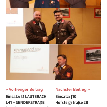
Beitragsnavigation
Vorheriger Beitrag
Nächster Beitrag
Einsatz: t1 LAUTERACH
Einsatz: f10
L41 – SENDERSTRAßE
Hofsteigstraße 2B