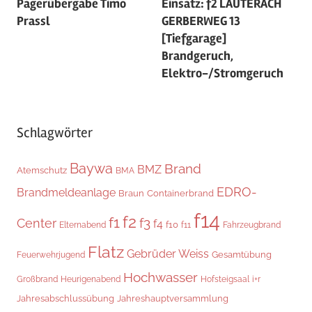
Pagerübergabe Timo
Einsatz: f2 LAUTERACH
Prassl
GERBERWEG 13
[Tiefgarage]
Brandgeruch,
Elektro-/Stromgeruch
Schlagwörter
Baywa
Brand
BMZ
Atemschutz
BMA
EDRO-
Brandmeldeanlage
Braun
Containerbrand
f14
f2
f1
f3
Center
f4
f10
Elternabend
f11
Fahrzeugbrand
Flatz
Gebrüder Weiss
Gesamtübung
Feuerwehrjugend
Hochwasser
Heurigenabend
i+r
Großbrand
Hofsteigsaal
Jahresabschlussübung
Jahreshauptversammlung