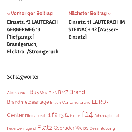
Beitragsnavigation
Vorheriger Beitrag
Nächster Beitrag
Einsatz: f2 LAUTERACH
Einsatz: t1 LAUTERACH IM
GERBERWEG 13
STEINACH 42 [Wasser-
[Tiefgarage]
Einsatz]
Brandgeruch,
Elektro-/Stromgeruch
Schlagwörter
Baywa
Brand
BMZ
Atemschutz
BMA
EDRO-
Brandmeldeanlage
Braun
Containerbrand
f14
f2
f1
f3
Center
f4
f10
Elternabend
f11
Fahrzeugbrand
Flatz
Gebrüder Weiss
Gesamtübung
Feuerwehrjugend