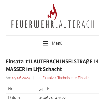
Zum
Inhalt
springen
Feuerwehr
Menü
Lauterach
Einsatz: t1 LAUTERACH INSELSTRAßE 14
WASSER im Lift Schacht
Am
09.06.2024
Von
In
Einsätze
,
Technischer Einsatz
Jakob
Nr.
54 – t1
Steiner
Datum:
09.06.2024 19:51