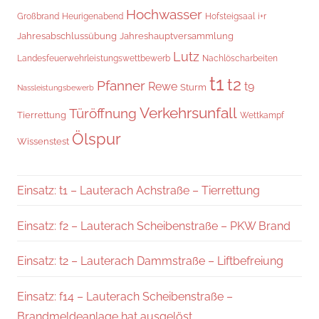
Hochwasser
i+r
Großbrand
Heurigenabend
Hofsteigsaal
Jahresabschlussübung
Jahreshauptversammlung
Lutz
Landesfeuerwehrleistungswettbewerb
Nachlöscharbeiten
t1
t2
Pfanner
Rewe
t9
Sturm
Nassleistungsbewerb
Verkehrsunfall
Türöffnung
Tierrettung
Wettkampf
Ölspur
Wissenstest
Einsatz: t1 – Lauterach Achstraße – Tierrettung
Einsatz: f2 – Lauterach Scheibenstraße – PKW Brand
Einsatz: t2 – Lauterach Dammstraße – Liftbefreiung
Einsatz: f14 – Lauterach Scheibenstraße –
Brandmeldeanlage hat ausgelöst