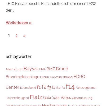
LF-C Einsatzbericht: Es handelte sich um einen PKW
der …
Weiterlesen
Seitennummerierung
Nächste
1
2
»
Beiträge
der
Beiträge
Schlagwörter
Baywa
Brand
BMZ
Atemschutz
BMA
EDRO-
Brandmeldeanlage
Braun
Containerbrand
f14
f2
f1
f3
Center
f4
f10
Elternabend
f11
Fahrzeugbrand
Flatz
Gebrüder Weiss
Gesamtübung
Feuerwehrjugend
Hochwasser