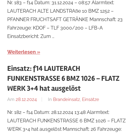
Nr. 183 – f14 Datum: 31.12.2024 – 08:57 Alarmtext:
Perl
LAUTERACH ALTE LANDSTRAße 10 BMZ 1252 –
PFANNER FRUCHTSAFT GETRÄNKE Mannschaft: 23
Fahrzeuge: KDOF – TLF 3000/200 – LFB-A
Einsatzbericht: Zum …
Weiterlesen
Einsatz: f14 LAUTERACH
FUNKENSTRASSE 6 BMZ 1026 – FLATZ
WERK 3+4 hat ausgelöst
Am
28.12.2024
Von
In
Brandeinsatz
,
Einsätze
Ricarda
Nr. 182 – f14 Datum: 28.12.2024 13:48 Alarmtext:
Perl
LAUTERACH FUNKENSTRASSE 6 BMZ 1026 – FLATZ
WERK 3+4 hat ausgelöst Mannschaft: 26 Fahrzeuge: