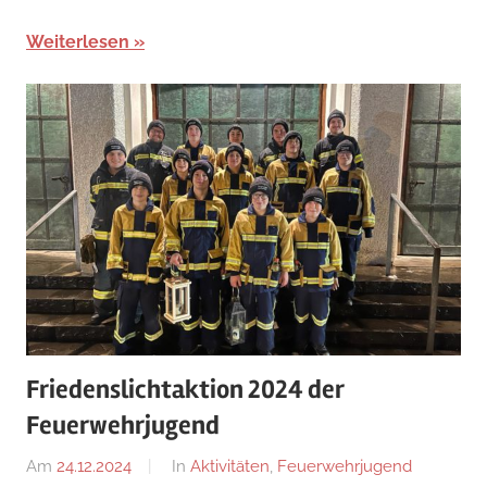
Weiterlesen
Friedenslichtaktion 2024 der
Feuerwehrjugend
Am
24.12.2024
Von
In
Aktivitäten
,
Feuerwehrjugend