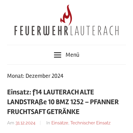
Zum
Inhalt
springen
Feuerwehr
Menü
Lauterach
Monat:
Dezember 2024
Einsatz: f14 LAUTERACH ALTE
LANDSTRAße 10 BMZ 1252 – PFANNER
FRUCHTSAFT GETRÄNKE
Am
31.12.2024
Von
In
Einsätze
,
Technischer Einsatz
Ricarda