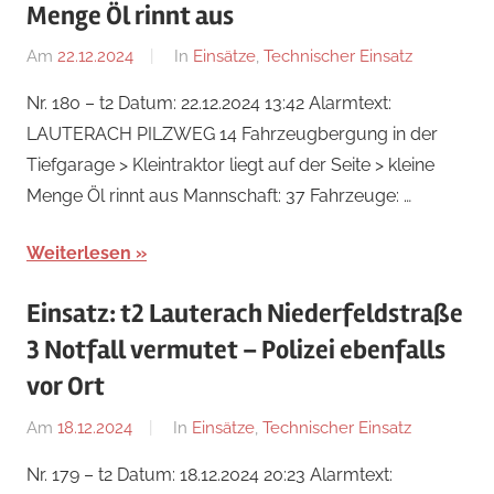
Menge Öl rinnt aus
Am
22.12.2024
Von
In
Einsätze
,
Technischer Einsatz
Ricarda
Nr. 180 – t2 Datum: 22.12.2024 13:42 Alarmtext:
Perl
LAUTERACH PILZWEG 14 Fahrzeugbergung in der
Tiefgarage > Kleintraktor liegt auf der Seite > kleine
Menge Öl rinnt aus Mannschaft: 37 Fahrzeuge: …
Weiterlesen
Einsatz: t2 Lauterach Niederfeldstraße
3 Notfall vermutet – Polizei ebenfalls
vor Ort
Am
18.12.2024
Von
In
Einsätze
,
Technischer Einsatz
Ricarda
Nr. 179 – t2 Datum: 18.12.2024 20:23 Alarmtext:
Perl