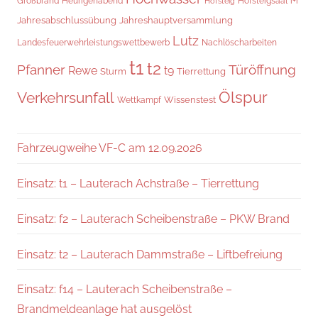
Hofsteigsaal
i+r
Großbrand
Heurigenabend
Hofsteig
Jahresabschlussübung
Jahreshauptversammlung
Lutz
Landesfeuerwehrleistungswettbewerb
Nachlöscharbeiten
t1
t2
Pfanner
Türöffnung
Rewe
t9
Sturm
Tierrettung
Verkehrsunfall
Ölspur
Wissenstest
Wettkampf
Fahrzeugweihe VF-C am 12.09.2026
Einsatz: t1 – Lauterach Achstraße – Tierrettung
Einsatz: f2 – Lauterach Scheibenstraße – PKW Brand
Einsatz: t2 – Lauterach Dammstraße – Liftbefreiung
Einsatz: f14 – Lauterach Scheibenstraße –
Brandmeldeanlage hat ausgelöst