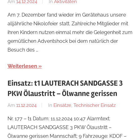
Am
14.12.2024
Von
In
Aktivitäten
Ricarda
Am 7. Dezember fand wieder im Gerätehaus unsere
Perl
alljährliche Nikolofeier statt. Zahlreiche Mitglieder mit
ihren Kindern nutzen einmal mehr die Gelegenheit zum
gemütlichen Adventshock bei dem natürlich der
Besuch des …
Weiterlesen
Einsatz: t1 LAUTERACH SANDGASSE 3
PKW Ölaustritt – Ölwanne gerissen
Am
11.12.2024
Von
In
Einsätze
,
Technischer Einsatz
Ricarda
Nr. 177 – t1 Datum: 11.12.2024 10:47 Alarmtext:
Perl
LAUTERACH SANDGASSE 3 PKW Ölaustritt –
Ölwanne gerissen Mannschaft: 9 Fahrzeuge: KDOF –