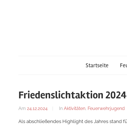
Zum
Inhalt
springen
Feuerwehr
Startseite
Fe
Lauterach
Friedenslichtaktion 202
Am
24.12.2024
Von
In
Aktivitäten
,
Feuerwehrjugend
Ricarda
Als abschließendes Highlight des Jahres stand 
Perl