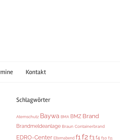
rmine
Kontakt
Schlagwörter
Baywa
Brand
BMZ
Atemschutz
BMA
Brandmeldeanlage
Braun
Containerbrand
f2
f1
f3
EDRO-Center
f4
f10
Elternabend
f11