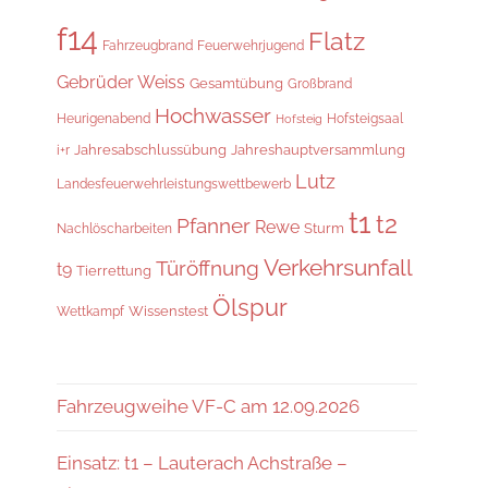
f14
Flatz
Fahrzeugbrand
Feuerwehrjugend
Gebrüder Weiss
Gesamtübung
Großbrand
Hochwasser
Hofsteigsaal
Heurigenabend
Hofsteig
Jahresabschlussübung
Jahreshauptversammlung
i+r
Lutz
Landesfeuerwehrleistungswettbewerb
t1
t2
Pfanner
Rewe
Sturm
Nachlöscharbeiten
Verkehrsunfall
Türöffnung
t9
Tierrettung
Ölspur
Wissenstest
Wettkampf
Fahrzeugweihe VF-C am 12.09.2026
Einsatz: t1 – Lauterach Achstraße –