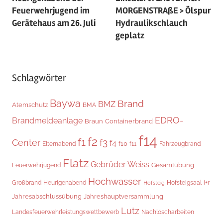
Feuerwehrjugend im
MORGENSTRAßE > Ölspur
Gerätehaus am 26. Juli
Hydraulikschlauch
geplatz
Schlagwörter
Baywa
Brand
BMZ
Atemschutz
BMA
EDRO-
Brandmeldeanlage
Braun
Containerbrand
f14
f2
f1
f3
Center
f4
f10
Elternabend
f11
Fahrzeugbrand
Flatz
Gebrüder Weiss
Gesamtübung
Feuerwehrjugend
Hochwasser
Hofsteigsaal
i+r
Großbrand
Heurigenabend
Hofsteig
Jahresabschlussübung
Jahreshauptversammlung
Lutz
Landesfeuerwehrleistungswettbewerb
Nachlöscharbeiten