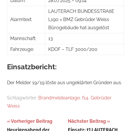
Datum:
28.07.2025 – 09:14
LAUTERACH BUNDESSTRAßE
Alarmtext:
L190 > BMZ Gebrüder Weiss
Bürogebäude hat ausgelöst
Mannschaft:
13
Fahrzeuge:
KDOF – TLF 3000/200
Einsatzbericht:
Der Melder 19/19 löste aus ungeklärten Gründen aus.
Schlagwörter:
Brandmeldeanlage
,
f14
,
Gebrüder
Weiss
Beitragsnavigation
Vorheriger Beitrag
Nächster Beitrag
Heurigenabend der
Einsatz: t1 LAUTERACH