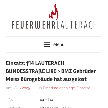
Zum
Inhalt
springen
Feuerwehr
Menü
Lauterach
Einsatz: f14 LAUTERACH
BUNDESSTRAßE L190 > BMZ Gebrüder
Weiss Bürogebäude hat ausgelöst
Am
28.07.2025
Von
In
Brandmeldeanlage
,
Einsätze
Ricarda
Nr.
44 – f14
Perl