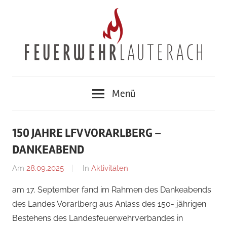
Zum
Inhalt
springen
Feuerwehr
Menü
Lauterach
150 JAHRE LFV VORARLBERG –
DANKEABEND
Am
28.09.2025
Von
In
Aktivitäten
Ricarda
am 17. September fand im Rahmen des Dankeabends
Perl
des Landes Vorarlberg aus Anlass des 150- jährigen
Bestehens des Landesfeuerwehrverbandes in