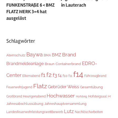
FUNKENSTRAßE 6 < BMZ
in Lauterach
FLATZ WERK 3+4 hat
ausgelöst
Schlagwörter
Baywa
Brand
BMZ
Atemschutz
BMA
EDRO-
Brandmeldeanlage
Braun
Containerbrand
f14
f2
f1
f3
Center
f4
f10
Elternabend
f11
Fahrzeugbrand
Flatz
Gebrüder Weiss
Gesamtübung
Feuerwehrjugend
Hochwasser
Hofsteigsaal
i+r
Großbrand
Heurigenabend
Hofsteig
Jahresabschlussübung
Jahreshauptversammlung
Lutz
Landesfeuerwehrleistungswettbewerb
Nachlöscharbeiten