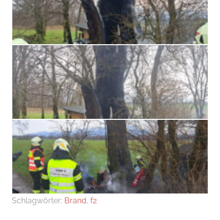
Schlagwörter:
Brand
,
f2