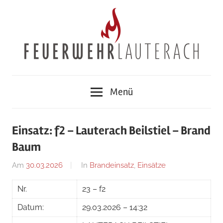
Zum
Inhalt
springen
Feuerwehr
Menü
Lauterach
Einsatz: f2 – Lauterach Beilstiel – Brand
Baum
Am
30.03.2026
Von
In
Brandeinsatz
,
Einsätze
Matthias
Nr.
23 – f2
Greussing
Datum:
29.03.2026 – 14:32