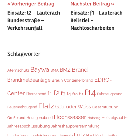
Beitragsnavigation
Vorheriger Beitrag
Nächster Beitrag
Einsatz: t2 – Lauterach
Einsatz: f1 – Lauterach
Bundesstraße –
Beilstiel –
Verkehrsunfall
Nachlöscharbeiten
Schlagwörter
Baywa
Brand
BMZ
Atemschutz
BMA
EDRO-
Brandmeldeanlage
Braun
Containerbrand
f14
f2
f1
f3
Center
f4
f10
Elternabend
f11
Fahrzeugbrand
Flatz
Gebrüder Weiss
Gesamtübung
Feuerwehrjugend
Hochwasser
Hofsteigsaal
i+r
Großbrand
Heurigenabend
Hofsteig
Jahresabschlussübung
Jahreshauptversammlung
Lutz
Landesfeuerwehrleistungswettbewerb
Nachlöscharbeiten