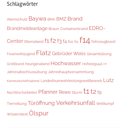
Schlagwörter
Baywa
Brand
BMZ
Atemschutz
BMA
EDRO-
Brandmeldeanlage
Braun
Containerbrand
f14
f2
f1
f3
Center
f4
f10
Elternabend
f11
Fahrzeugbrand
Flatz
Gebrüder Weiss
Gesamtübung
Feuerwehrjugend
Hochwasser
Heurigenabend
i+r
Großbrand
Hofsteigsaal
Jahresabschlussübung
Jahreshauptversammlung
Lutz
Landesfeuerwehrleistungswettbewerb
Kameradschaftsabend
t1
t2
Pfanner
Rewe
t9
Sturm
Nachlöscharbeiten
Verkehrsunfall
Türöffnung
Tierrettung
Wettkampf
Ölspur
Wissenstest