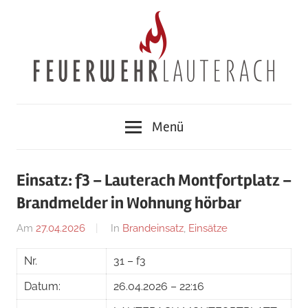
Zum
Inhalt
springen
Feuerwehr
Menü
Lauterach
Einsatz: f3 – Lauterach Montfortplatz –
Brandmelder in Wohnung hörbar
Am
27.04.2026
Von
In
Brandeinsatz
,
Einsätze
Matthias
Nr.
31 – f3
Greussing
Datum:
26.04.2026 – 22:16