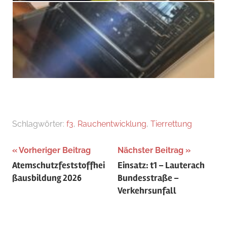
Schlagwörter:
f3
,
Rauchentwicklung
,
Tierrettung
Beitragsnavigation
Vorheriger Beitrag
Nächster Beitrag
Atemschutzfeststoffhei
Einsatz: t1 – Lauterach
ßausbildung 2026
Bundesstraße –
Verkehrsunfall