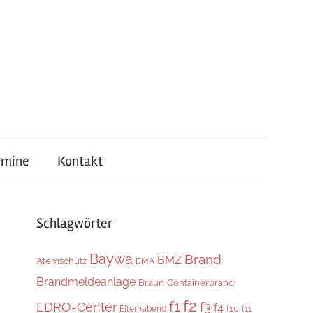
rmine
Kontakt
Schlagwörter
Baywa
Brand
BMZ
Atemschutz
BMA
Brandmeldeanlage
Braun
Containerbrand
f2
f1
f3
EDRO-Center
f4
f10
Elternabend
f11