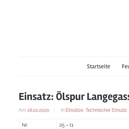
Zum
Inhalt
springen
Feuerwehr
Startseite
Fe
Lauterach
Einsatz: Ölspur Langegas
Am
18.02.2020
Von
In
Einsätze
,
Technischer Einsatz
adrian
Nr.
25 – t1