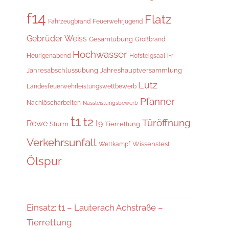
f14
Flatz
Fahrzeugbrand
Feuerwehrjugend
Gebrüder Weiss
Gesamtübung
Großbrand
Hochwasser
i+r
Heurigenabend
Hofsteigsaal
Jahresabschlussübung
Jahreshauptversammlung
Lutz
Landesfeuerwehrleistungswettbewerb
Pfanner
Nachlöscharbeiten
Nassleistungsbewerb
t1
t2
Türöffnung
Rewe
t9
Sturm
Tierrettung
Verkehrsunfall
Wissenstest
Wettkampf
Ölspur
Einsatz: t1 – Lauterach Achstraße –
Tierrettung