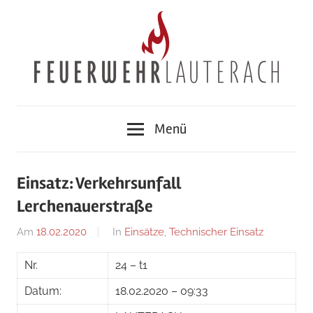
Zum
Inhalt
springen
Feuerwehr
Menü
Lauterach
Einsatz: Verkehrsunfall
Lerchenauerstraße
Am
18.02.2020
Von
In
Einsätze
,
Technischer Einsatz
adrian
Nr.
24 – t1
Datum:
18.02.2020 – 09:33