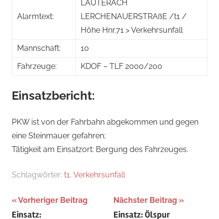
LAUTERACH
Alarmtext:
LERCHENAUERSTRAßE /t1 /
Höhe Hnr.71 > Verkehrsunfall
Mannschaft:
10
Fahrzeuge:
KDOF – TLF 2000/200
Einsatzbericht:
PKW ist von der Fahrbahn abgekommen und gegen
eine Steinmauer gefahren;
Tätigkeit am Einsatzort: Bergung des Fahrzeuges.
Schlagwörter:
t1
,
Verkehrsunfall
Beitragsnavigation
Vorheriger Beitrag
Nächster Beitrag
Einsatz:
Einsatz: Ölspur