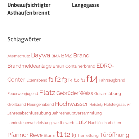
Unbeaufsichtigter
Langegasse
Asthaufen brennt
Schlagwörter
Baywa
Brand
BMZ
Atemschutz
BMA
EDRO-
Brandmeldeanlage
Braun
Containerbrand
f14
f2
f1
f3
Center
f4
f10
Elternabend
f11
Fahrzeugbrand
Flatz
Gebrüder Weiss
Gesamtübung
Feuerwehrjugend
Hochwasser
Hofsteigsaal
i+r
Großbrand
Heurigenabend
Hofsteig
Jahresabschlussübung
Jahreshauptversammlung
Lutz
Landesfeuerwehrleistungswettbewerb
Nachlöscharbeiten
t1
t2
Pfanner
Türöffnung
Rewe
t9
Sturm
Tierrettung