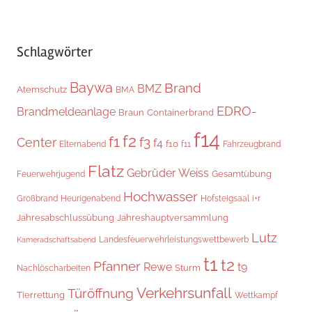
Schlagwörter
Baywa
Brand
BMZ
Atemschutz
BMA
EDRO-
Brandmeldeanlage
Braun
Containerbrand
f14
f2
f1
f3
Center
f4
f10
Elternabend
f11
Fahrzeugbrand
Flatz
Gebrüder Weiss
Gesamtübung
Feuerwehrjugend
Hochwasser
Heurigenabend
i+r
Großbrand
Hofsteigsaal
Jahresabschlussübung
Jahreshauptversammlung
Lutz
Landesfeuerwehrleistungswettbewerb
Kameradschaftsabend
t1
t2
Pfanner
Rewe
t9
Sturm
Nachlöscharbeiten
Verkehrsunfall
Türöffnung
Tierrettung
Wettkampf