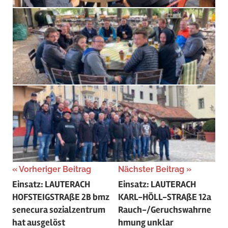
Beitragsnavigation
Vorheriger Beitrag
Nächster Beitrag
Einsatz: LAUTERACH
Einsatz: LAUTERACH
HOFSTEIGSTRAßE 2B bmz
KARL-HÖLL-STRAßE 12a
senecura sozialzentrum
Rauch-/Geruchswahrne
hat ausgelöst
hmung unklar