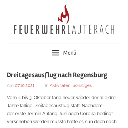
Zum
Inhalt
springen
Feuerwehr
Menü
Lauterach
Dreitagesausflug nach Regensburg
Am
07.10.2021
Von
In
Aktivitäten
,
Sonstiges
tkolb
Vom 1. bis 3. Oktober fand heuer wieder der alle drei
Jahre fällige Dreitagesausflug statt. Nachdem
der erste Termin Anfang Juni noch Corona bedingt
verschoben werden musste hatte es nun doch noch