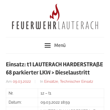
Zum
Inhalt
springen
Feuerwehr
Menü
Lauterach
Einsatz: t1 LAUTERACH HARDERSTRAßE
68 parkierter LKW > Dieselaustritt
Am
09.03.2022
Von
In
Einsätze
,
Technischer Einsatz
Jakob
Nr.
12 – t1
Steiner
Datum:
09.03.2022 18:59