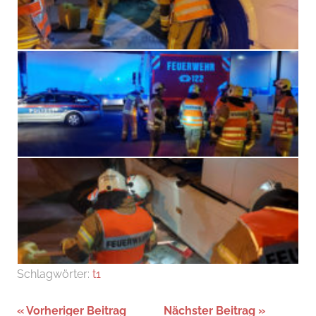
Schlagwörter:
t1
Beitragsnavigation
Vorheriger Beitrag
Nächster Beitrag