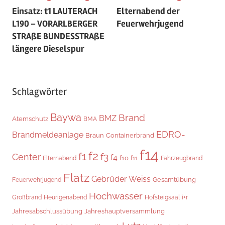
Einsatz: t1 LAUTERACH
Elternabend der
L190 – VORARLBERGER
Feuerwehrjugend
STRAßE BUNDESSTRAßE
längere Dieselspur
Schlagwörter
Baywa
Brand
BMZ
Atemschutz
BMA
EDRO-
Brandmeldeanlage
Braun
Containerbrand
f14
f2
f1
f3
Center
f4
f10
Elternabend
f11
Fahrzeugbrand
Flatz
Gebrüder Weiss
Gesamtübung
Feuerwehrjugend
Hochwasser
i+r
Großbrand
Heurigenabend
Hofsteigsaal
Jahresabschlussübung
Jahreshauptversammlung