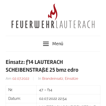
Zum
Inhalt
springen
Feuerwehr
Menü
Lauterach
Einsatz: f14 LAUTERACH
SCHEIBENSTRAßE 25 bmz edro
Am
02.07.2022
Von
In
Brandeinsatz
,
Einsätze
Jakob
Nr.
47 – f14
Steiner
Datum:
02.07.2022 22:54