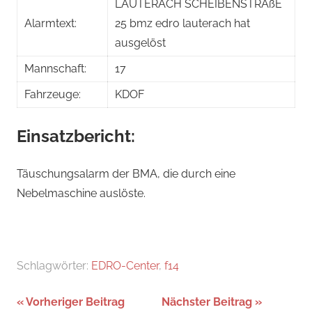
LAUTERACH SCHEIBENSTRAßE
Alarmtext:
25 bmz edro lauterach hat
ausgelöst
Mannschaft:
17
Fahrzeuge:
KDOF
Einsatzbericht:
Täuschungsalarm der BMA, die durch eine
Nebelmaschine auslöste.
Schlagwörter:
EDRO-Center
,
f14
Beitragsnavigation
Vorheriger Beitrag
Nächster Beitrag