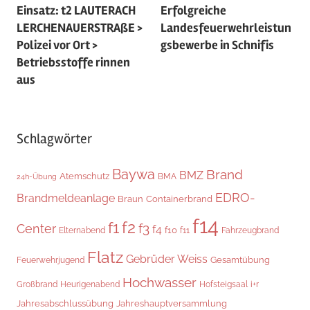
Einsatz: t2 LAUTERACH
Erfolgreiche
LERCHENAUERSTRAßE >
Landesfeuerwehrleistun
Polizei vor Ort >
gsbewerbe in Schnifis
Betriebsstoffe rinnen
aus
Schlagwörter
Baywa
Brand
BMZ
Atemschutz
BMA
24h-Übung
EDRO-
Brandmeldeanlage
Braun
Containerbrand
f14
f2
f1
f3
Center
f4
f10
Elternabend
f11
Fahrzeugbrand
Flatz
Gebrüder Weiss
Gesamtübung
Feuerwehrjugend
Hochwasser
Hofsteigsaal
i+r
Großbrand
Heurigenabend
Jahresabschlussübung
Jahreshauptversammlung