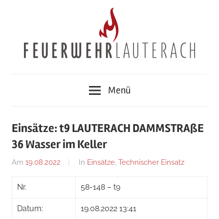
Zum
Inhalt
springen
Feuerwehr
Menü
Lauterach
Einsätze: t9 LAUTERACH DAMMSTRAßE
36 Wasser im Keller
Am
19.08.2022
Von
In
Einsätze
,
Technischer Einsatz
Jakob
Nr.
58-148 – t9
Steiner
Datum:
19.08.2022 13:41