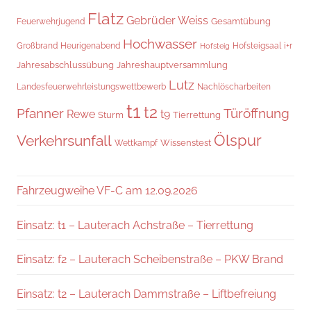
Flatz
Gebrüder Weiss
Gesamtübung
Feuerwehrjugend
Hochwasser
Hofsteigsaal
i+r
Großbrand
Heurigenabend
Hofsteig
Jahresabschlussübung
Jahreshauptversammlung
Lutz
Landesfeuerwehrleistungswettbewerb
Nachlöscharbeiten
t1
t2
Pfanner
Türöffnung
Rewe
t9
Sturm
Tierrettung
Verkehrsunfall
Ölspur
Wissenstest
Wettkampf
Fahrzeugweihe VF-C am 12.09.2026
Einsatz: t1 – Lauterach Achstraße – Tierrettung
Einsatz: f2 – Lauterach Scheibenstraße – PKW Brand
Einsatz: t2 – Lauterach Dammstraße – Liftbefreiung