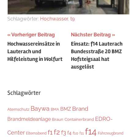
Schlagwörter:
Hochwasser
,
t9
Beitragsnavigation
Vorheriger Beitrag
Nächster Beitrag
Hochwassereinsätze in
Einsatz: f14 Lauterach
Lauterach und
Bundesstraße 20 BMZ
Hilfeleistung in Wolfurt
Hofsteigsaal hat
ausgelöst
Schlagwörter
Baywa
Brand
BMZ
Atemschutz
BMA
EDRO-
Brandmeldeanlage
Braun
Containerbrand
f14
f2
f1
f3
Center
f4
f10
Elternabend
f11
Fahrzeugbrand