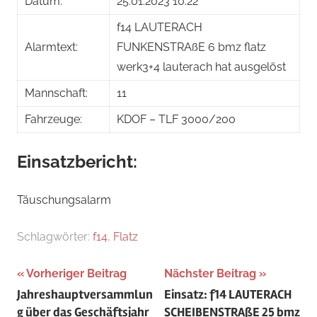
Datum:
25.01.2023 10:22
f14 LAUTERACH
Alarmtext:
FUNKENSTRAßE 6 bmz flatz
werk3+4 lauterach hat ausgelöst
Mannschaft:
11
Fahrzeuge:
KDOF – TLF 3000/200
Einsatzbericht:
Täuschungsalarm
Schlagwörter:
f14
,
Flatz
Beitragsnavigation
Vorheriger Beitrag
Nächster Beitrag
Jahreshauptversammlun
Einsatz: f14 LAUTERACH
g über das Geschäftsjahr
SCHEIBENSTRAßE 25 bmz