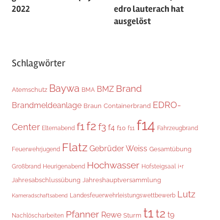
2022
edro lauterach hat
ausgelöst
Schlagwörter
Baywa
Brand
BMZ
Atemschutz
BMA
EDRO-
Brandmeldeanlage
Braun
Containerbrand
f14
f2
f1
f3
Center
f4
f10
Elternabend
f11
Fahrzeugbrand
Flatz
Gebrüder Weiss
Gesamtübung
Feuerwehrjugend
Hochwasser
Heurigenabend
i+r
Großbrand
Hofsteigsaal
Jahresabschlussübung
Jahreshauptversammlung
Lutz
Landesfeuerwehrleistungswettbewerb
Kameradschaftsabend
t1
t2
Pfanner
Rewe
t9
Sturm
Nachlöscharbeiten