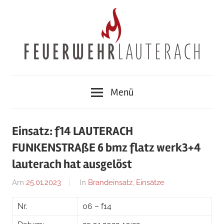
Zum
Inhalt
springen
Feuerwehr
Menü
Lauterach
Einsatz: f14 LAUTERACH
FUNKENSTRAßE 6 bmz flatz werk3+4
lauterach hat ausgelöst
Am
25.01.2023
Von
In
Brandeinsatz
,
Einsätze
Jakob
Nr.
06 – f14
Steiner