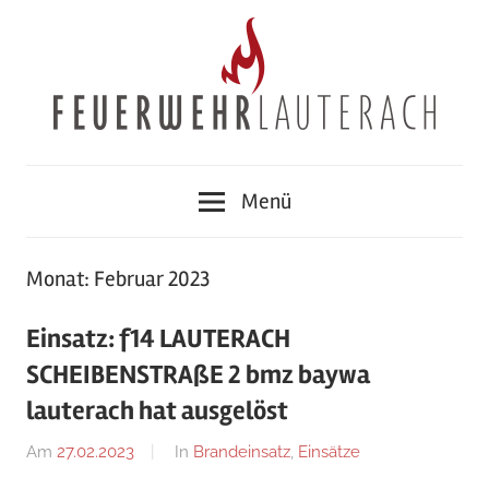
Zum
Inhalt
springen
Feuerwehr
Menü
Lauterach
Monat:
Februar 2023
Einsatz: f14 LAUTERACH
SCHEIBENSTRAßE 2 bmz baywa
lauterach hat ausgelöst
Am
27.02.2023
Von
In
Brandeinsatz
,
Einsätze
Jakob