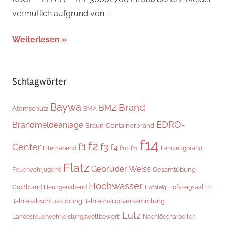
vermutlich aufgrund von …
Weiterlesen
Schlagwörter
Baywa
Brand
BMZ
Atemschutz
BMA
EDRO-
Brandmeldeanlage
Braun
Containerbrand
f14
f2
f1
f3
Center
f4
f10
Elternabend
f11
Fahrzeugbrand
Flatz
Gebrüder Weiss
Gesamtübung
Feuerwehrjugend
Hochwasser
Hofsteigsaal
i+r
Großbrand
Heurigenabend
Hofsteig
Jahresabschlussübung
Jahreshauptversammlung
Lutz
Landesfeuerwehrleistungswettbewerb
Nachlöscharbeiten