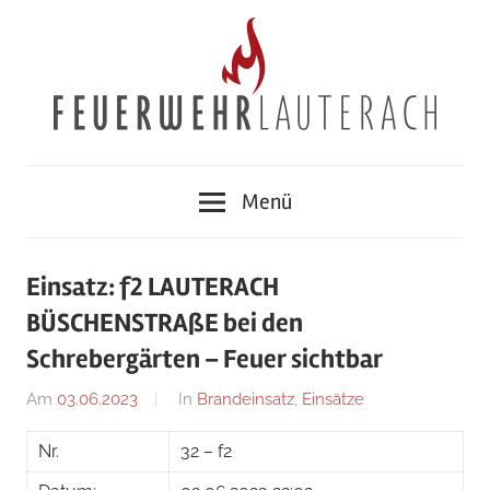
Zum
Inhalt
springen
Feuerwehr
Menü
Lauterach
Einsatz: f2 LAUTERACH
BÜSCHENSTRAßE bei den
Schrebergärten – Feuer sichtbar
Am
03.06.2023
Von
In
Brandeinsatz
,
Einsätze
Jakob
Nr.
32 – f2
Steiner