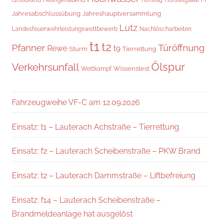
Großbrand
Heurigenabend
Hofsteig
Jahresabschlussübung
Jahreshauptversammlung
Lutz
Landesfeuerwehrleistungswettbewerb
Nachlöscharbeiten
t1
t2
Pfanner
Türöffnung
Rewe
t9
Sturm
Tierrettung
Verkehrsunfall
Ölspur
Wissenstest
Wettkampf
Fahrzeugweihe VF-C am 12.09.2026
Einsatz: t1 – Lauterach Achstraße – Tierrettung
Einsatz: f2 – Lauterach Scheibenstraße – PKW Brand
Einsatz: t2 – Lauterach Dammstraße – Liftbefreiung
Einsatz: f14 – Lauterach Scheibenstraße –
Brandmeldeanlage hat ausgelöst