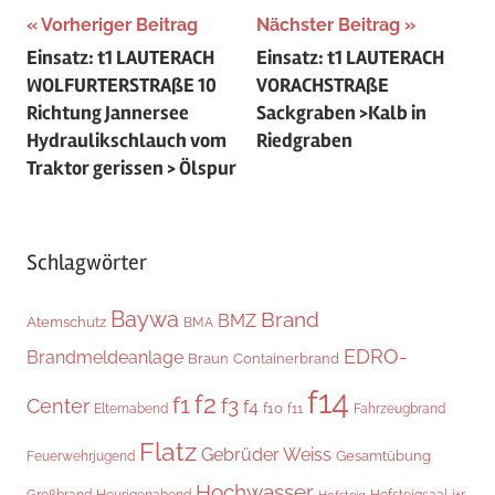
Beitragsnavigation
Vorheriger Beitrag
Nächster Beitrag
Einsatz: t1 LAUTERACH
Einsatz: t1 LAUTERACH
WOLFURTERSTRAßE 10
VORACHSTRAßE
Richtung Jannersee
Sackgraben >Kalb in
Hydraulikschlauch vom
Riedgraben
Traktor gerissen > Ölspur
Schlagwörter
Baywa
Brand
BMZ
Atemschutz
BMA
EDRO-
Brandmeldeanlage
Braun
Containerbrand
f14
f2
f1
f3
Center
f4
f10
Elternabend
f11
Fahrzeugbrand
Flatz
Gebrüder Weiss
Gesamtübung
Feuerwehrjugend
Hochwasser
Hofsteigsaal
i+r