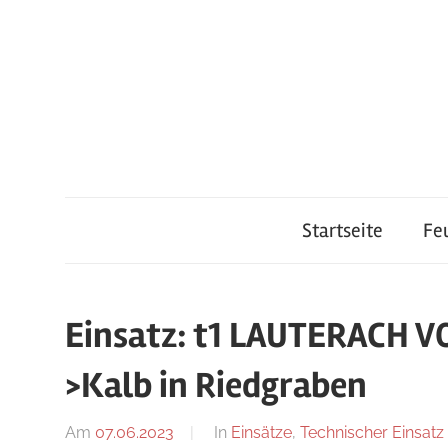
Zum
Inhalt
springen
Feuerwehr
Startseite
Fe
Lauterach
Einsatz: t1 LAUTERACH 
>Kalb in Riedgraben
Am
07.06.2023
Von
In
Einsätze
,
Technischer Einsatz