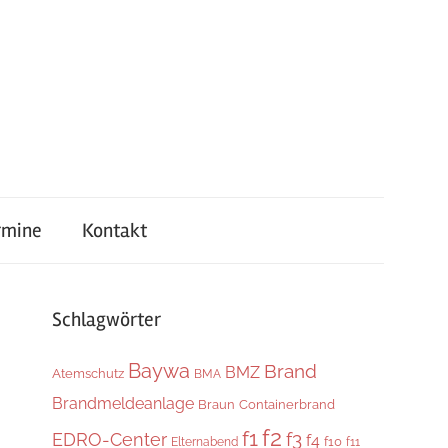
rmine
Kontakt
Schlagwörter
Baywa
Brand
BMZ
Atemschutz
BMA
Brandmeldeanlage
Braun
Containerbrand
f2
f1
f3
EDRO-Center
f4
f10
Elternabend
f11