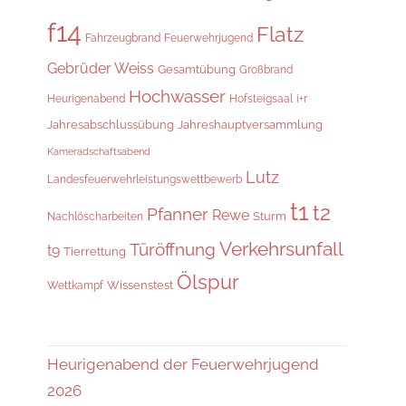
f14
Flatz
Fahrzeugbrand
Feuerwehrjugend
Gebrüder Weiss
Gesamtübung
Großbrand
Hochwasser
Heurigenabend
i+r
Hofsteigsaal
Jahresabschlussübung
Jahreshauptversammlung
Kameradschaftsabend
Lutz
Landesfeuerwehrleistungswettbewerb
t1
t2
Pfanner
Rewe
Sturm
Nachlöscharbeiten
Verkehrsunfall
Türöffnung
t9
Tierrettung
Ölspur
Wissenstest
Wettkampf
Heurigenabend der Feuerwehrjugend
2026