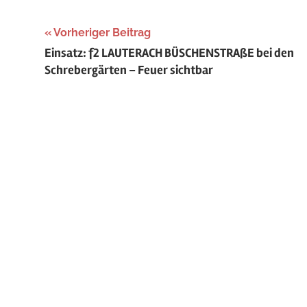
Beitragsnavigation
Vorheriger Beitrag
Einsatz: f2 LAUTERACH BÜSCHENSTRAßE bei den
Schrebergärten – Feuer sichtbar