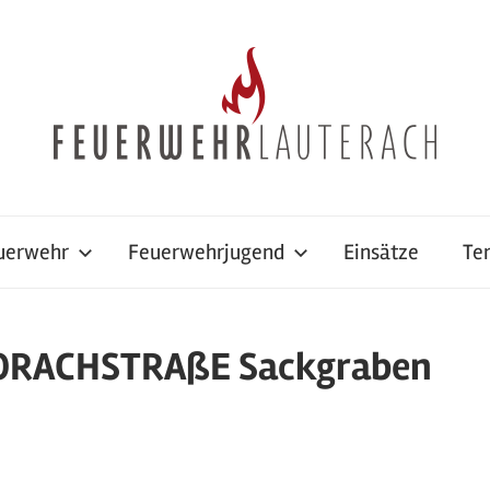
uerwehr
Feuerwehrjugend
Einsätze
Te
VORACHSTRAßE Sackgraben