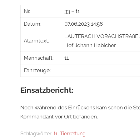
Jakob
Nr.
33 – t1
Steiner
Datum:
07.06.2023 14:58
LAUTERACH VORACHSTRAßE Sac
Alarmtext:
Hof Johann Habicher
Mannschaft:
11
Fahrzeuge:
Einsatzbericht:
Noch während des Einrückens kam schon die St
Kommandant vor Ort befanden.
Schlagwörter:
t1
,
Tierrettung