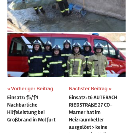
Beitragsnavigation
Vorheriger Beitrag
Nächster Beitrag
Einsatz: f5/f4
Einsatz: t6 AUTERACH
Nachbarliche
RIEDSTRAßE 27 CO-
Hilfeleistung bei
Warner hat im
Großbrand in Wolfurt
Heizraumkeller
ausgelöst > keine