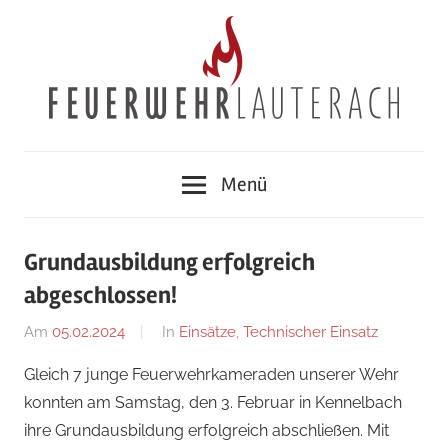
Zum
Inhalt
springen
Feuerwehr
Menü
Lauterach
Grundausbildung erfolgreich
abgeschlossen!
Am
05.02.2024
Von
In
Einsätze
,
Technischer Einsatz
Jakob
Gleich 7 junge Feuerwehrkameraden unserer Wehr
Steiner
konnten am Samstag, den 3. Februar in Kennelbach
ihre Grundausbildung erfolgreich abschließen. Mit