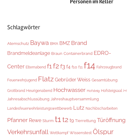
Personen im Keller
Schlagwörter
Baywa
Brand
BMZ
Atemschutz
BMA
EDRO-
Brandmeldeanlage
Braun
Containerbrand
f14
f2
f1
f3
Center
f4
f10
Elternabend
f11
Fahrzeugbrand
Flatz
Gebrüder Weiss
Gesamtübung
Feuerwehrjugend
Hochwasser
Hofsteigsaal
i+r
Großbrand
Heurigenabend
Hofsteig
Jahresabschlussübung
Jahreshauptversammlung
Lutz
Landesfeuerwehrleistungswettbewerb
Nachlöscharbeiten
t1
t2
Pfanner
Türöffnung
Rewe
t9
Sturm
Tierrettung
Verkehrsunfall
Ölspur
Wissenstest
Wettkampf