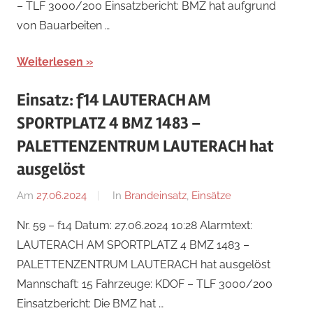
– TLF 3000/200 Einsatzbericht: BMZ hat aufgrund
von Bauarbeiten …
Weiterlesen
Einsatz: f14 LAUTERACH AM
SPORTPLATZ 4 BMZ 1483 –
PALETTENZENTRUM LAUTERACH hat
ausgelöst
Am
27.06.2024
Von
In
Brandeinsatz
,
Einsätze
Jakob
Nr. 59 – f14 Datum: 27.06.2024 10:28 Alarmtext:
Steiner
LAUTERACH AM SPORTPLATZ 4 BMZ 1483 –
PALETTENZENTRUM LAUTERACH hat ausgelöst
Mannschaft: 15 Fahrzeuge: KDOF – TLF 3000/200
Einsatzbericht: Die BMZ hat …