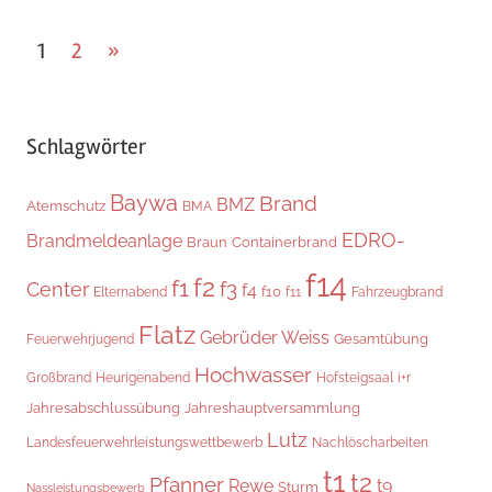
Seitennummerierung
Nächste
1
2
»
Beiträge
der
Beiträge
Schlagwörter
Baywa
Brand
BMZ
Atemschutz
BMA
EDRO-
Brandmeldeanlage
Braun
Containerbrand
f14
f2
f1
f3
Center
f4
f10
Elternabend
f11
Fahrzeugbrand
Flatz
Gebrüder Weiss
Gesamtübung
Feuerwehrjugend
Hochwasser
i+r
Großbrand
Heurigenabend
Hofsteigsaal
Jahresabschlussübung
Jahreshauptversammlung
Lutz
Landesfeuerwehrleistungswettbewerb
Nachlöscharbeiten
t1
t2
Pfanner
Rewe
t9
Sturm
Nassleistungsbewerb