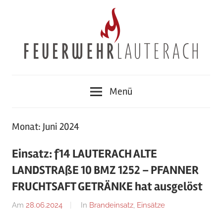
Zum
Inhalt
springen
Feuerwehr
Menü
Lauterach
Monat:
Juni 2024
Einsatz: f14 LAUTERACH ALTE
LANDSTRAßE 10 BMZ 1252 – PFANNER
FRUCHTSAFT GETRÄNKE hat ausgelöst
Am
28.06.2024
Von
In
Brandeinsatz
,
Einsätze
Jakob