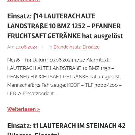
Einsatz: f14 LAUTERACH ALTE
LANDSTRAßE 10 BMZ 1252 – PFANNER
FRUCHTSAFT GETRÄNKE hat ausgelöst
Am
10.06.2024
Von
In
Brandeinsatz
,
Einsätze
Jakob
Nr. 56 – f14 Datum: 10.06.2024 17:27 Alarmtext:
Steiner
LAUTERACH ALTE LANDSTRAßE 10 BMZ 1252 –
PFANNER FRUCHTSAFT GETRÄNKE hat ausgelöst
Mannschaft: 32 Fahrzeuge: KDOF – TLF 3000/200 –
LFB-A Einsatzbericht: …
Weiterlesen
Einsatz: t1 LAUTERACH IM STEINACH 42