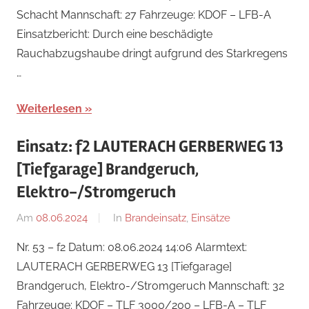
Schacht Mannschaft: 27 Fahrzeuge: KDOF – LFB-A
Einsatzbericht: Durch eine beschädigte
Rauchabzugshaube dringt aufgrund des Starkregens
…
Weiterlesen
Einsatz: f2 LAUTERACH GERBERWEG 13
[Tiefgarage] Brandgeruch,
Elektro-/Stromgeruch
Am
08.06.2024
Von
In
Brandeinsatz
,
Einsätze
Jakob
Nr. 53 – f2 Datum: 08.06.2024 14:06 Alarmtext:
Steiner
LAUTERACH GERBERWEG 13 [Tiefgarage]
Brandgeruch, Elektro-/Stromgeruch Mannschaft: 32
Fahrzeuge: KDOF – TLF 3000/200 – LFB-A – TLF