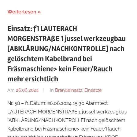
Weiterlesen
Einsatz: f1 LAUTERACH
MORGENSTRAßE 1 jussel werkzeugbau
[ABKLÄRUNG/NACHKONTROLLE] nach
gelöschtem Kabelbrand bei
Fräsmaschiene> kein Feuer/Rauch
mehr ersichtlich
Am
26.06.2024
Von
In
Brandeinsatz
,
Einsätze
Jakob
Nr. 58 – f1 Datum: 26.06.2024 15:30 Alarmtext:
Steiner
LAUTERACH MORGENSTRAßE 1 jussel werkzeugbau
[ABKLÄRUNG/NACHKONTROLLE] nach gelöschtem
Kabelbrand bei Fräsmaschiene> kein Feuer/Rauch