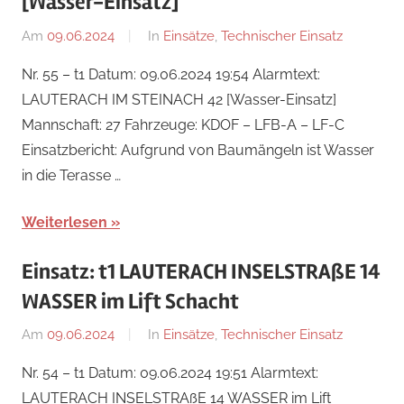
[Wasser-Einsatz]
Am
09.06.2024
Von
In
Einsätze
,
Technischer Einsatz
Jakob
Nr. 55 – t1 Datum: 09.06.2024 19:54 Alarmtext:
Steiner
LAUTERACH IM STEINACH 42 [Wasser-Einsatz]
Mannschaft: 27 Fahrzeuge: KDOF – LFB-A – LF-C
Einsatzbericht: Aufgrund von Baumängeln ist Wasser
in die Terasse …
Weiterlesen
Einsatz: t1 LAUTERACH INSELSTRAßE 14
WASSER im Lift Schacht
Am
09.06.2024
Von
In
Einsätze
,
Technischer Einsatz
Jakob
Nr. 54 – t1 Datum: 09.06.2024 19:51 Alarmtext:
Steiner
LAUTERACH INSELSTRAßE 14 WASSER im Lift