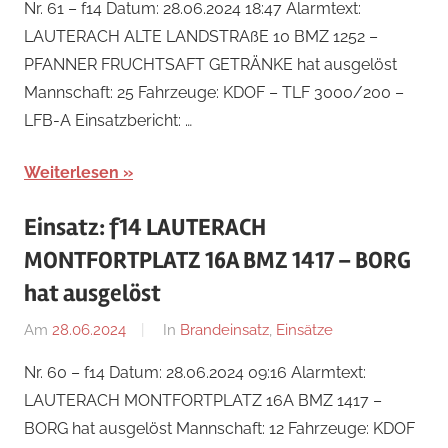
Nr. 61 – f14 Datum: 28.06.2024 18:47 Alarmtext:
Steiner
LAUTERACH ALTE LANDSTRAßE 10 BMZ 1252 –
PFANNER FRUCHTSAFT GETRÄNKE hat ausgelöst
Mannschaft: 25 Fahrzeuge: KDOF – TLF 3000/200 –
LFB-A Einsatzbericht: …
Weiterlesen
Einsatz: f14 LAUTERACH
MONTFORTPLATZ 16A BMZ 1417 – BORG
hat ausgelöst
Am
28.06.2024
Von
In
Brandeinsatz
,
Einsätze
Jakob
Nr. 60 – f14 Datum: 28.06.2024 09:16 Alarmtext:
Steiner
LAUTERACH MONTFORTPLATZ 16A BMZ 1417 –
BORG hat ausgelöst Mannschaft: 12 Fahrzeuge: KDOF