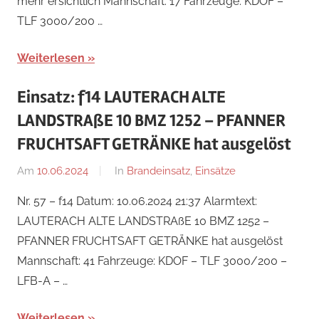
mehr ersichtlich Mannschaft: 17 Fahrzeuge: KDOF –
TLF 3000/200 …
Weiterlesen
Einsatz: f14 LAUTERACH ALTE
LANDSTRAßE 10 BMZ 1252 – PFANNER
FRUCHTSAFT GETRÄNKE hat ausgelöst
Am
10.06.2024
Von
In
Brandeinsatz
,
Einsätze
Jakob
Nr. 57 – f14 Datum: 10.06.2024 21:37 Alarmtext:
Steiner
LAUTERACH ALTE LANDSTRAßE 10 BMZ 1252 –
PFANNER FRUCHTSAFT GETRÄNKE hat ausgelöst
Mannschaft: 41 Fahrzeuge: KDOF – TLF 3000/200 –
LFB-A – …
Weiterlesen