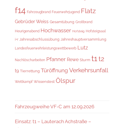
f14
Flatz
Fahrzeugbrand
Feuerwehrjugend
Gebrüder Weiss
Gesamtübung
Großbrand
Hochwasser
Hofsteigsaal
Heurigenabend
Hofsteig
Jahresabschlussübung
Jahreshauptversammlung
i+r
Lutz
Landesfeuerwehrleistungswettbewerb
t1
t2
Pfanner
Rewe
Sturm
Nachlöscharbeiten
Verkehrsunfall
Türöffnung
t9
Tierrettung
Ölspur
Wissenstest
Wettkampf
Fahrzeugweihe VF-C am 12.09.2026
Einsatz: t1 – Lauterach Achstraße –