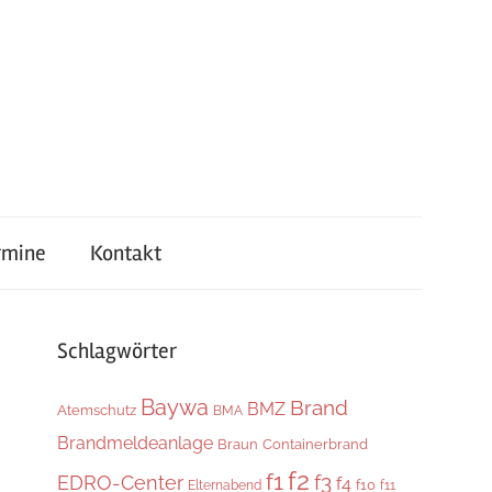
rmine
Kontakt
Schlagwörter
Baywa
Brand
BMZ
Atemschutz
BMA
Brandmeldeanlage
Braun
Containerbrand
f2
f1
f3
EDRO-Center
f4
f10
Elternabend
f11