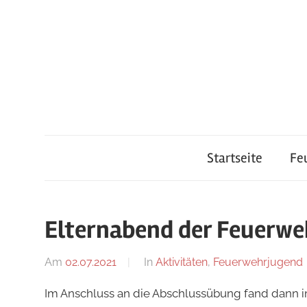
Zum
Inhalt
springen
Feuerwehr
Startseite
Fe
Lauterach
Elternabend der Feuerwe
Am
02.07.2021
Von
In
Aktivitäten
,
Feuerwehrjugend
tkolb
Im Anschluss an die Abschlussübung fand dann i